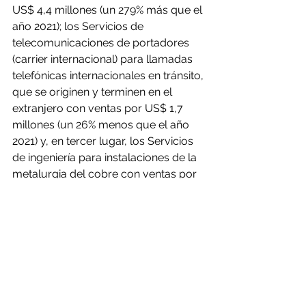
US$ 4,4 millones (un 279% más que el 
año 2021); los Servicios de 
telecomunicaciones de portadores 
(carrier internacional) para llamadas 
telefónicas internacionales en tránsito, 
que se originen y terminen en el 
extranjero con ventas por US$ 1,7 
millones (un 26% menos que el año 
2021) y, en tercer lugar, los Servicios 
de ingeniería para instalaciones de la 
metalurgia del cobre con ventas por 
más de US$ 1,3 millones (un 67% más 
que el año 2021).
Sobre PDAC
La convención anual de PDAC es el 
principal evento sobre exploración 
minera y minería a nivel mundial. 