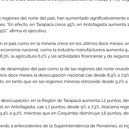
las regiones del norte del país, han aumentado significativamente
es. “En efecto, en Tarapacá crece 45%, en Antofagasta aumenta 
%”. afirma el ejecutivo.
n el país como en la minería crece en los últimos doce meses, en
a economía nacional, como la industria manufacturera aumenta 9,
6,3%, la agricultura 6,2% y las actividades financieras y de seguros
sa de desempleo del país como la de las regiones del norte muest
timos doce meses la desocupación nacional cae desde 8,9% a 7,9%,
o, en tanto que en las regiones mineras retrocede desde 9,2% a 8,
 desocupación, en la Región de Tarapacá aumenta 1,2 puntos, de
ad, en Antofagasta, cae 1,7 puntos, desde 9% a 7,3%, Atacama regi
9,4% a 9,2%, mientras que en Coquimbo disminuye 1,6 puntos, de
cuerdo a antecedentes de la Superintendencia de Pensiones, el in