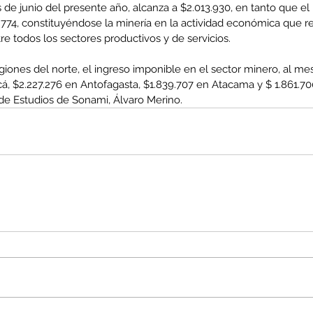
 de junio del presente año, alcanza a $2.013.930, en tanto que el
.774, constituyéndose la minería en la actividad económica que re
tre todos los sectores productivos y de servicios.
giones del norte, el ingreso imponible en el sector minero, al mes
enta
cá, $2.227.276 en Antofagasta, $1.839.707 en Atacama y $ 1.861.7
ntras
de Estudios de Sonami, Álvaro Merino.
Co
en
Hu
(Q.
Comunicado Bono Trimestral
Abril-Junio 2026