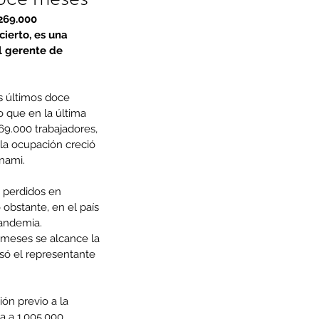
269.000 
ierto, es una 
l gerente de 
s últimos doce 
 que en la última 
69.000 trabajadores, 
la ocupación creció 
nami.
 perdidos en 
obstante, en el país 
pandemia. 
meses se alcance la 
só el representante 
ón previo a la 
a a 1.005.000 