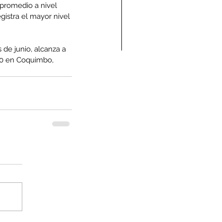
 promedio a nivel 
gistra el mayor nivel 
 de junio, alcanza a 
00 en Coquimbo, 
ndolencias Carlos
mberto Vega Rivera
E.P.D.)