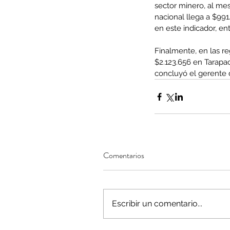
sector minero, al mes
nacional llega a $991
en este indicador, en
Finalmente, en las re
Minería del cobre enfr
$2.123.656 en Tarapa
menor producción mie
concluyó el gerente 
operaciones avanzan 
inversión y eficiencia
Comentarios
Escribir un comentario...