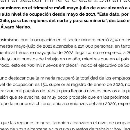
or minero en el trimestre móvil mayo-julio de 2022 alcanzó a 
 alto nivel de ocupación desde mayo de 2013. “Este dato, por c
hile, para las regiones del norte y para su minería”, destacó e
 Álvaro Merino.
 asimismo, que la ocupación en el sector minero creció 23% en lo
mestre mayo-julio de 2021 alcanzaba a 219.000 personas, en tanto
ente al trimestre mayo-julio de 2022 llega, como se expresó, a 2
de 50.000 puestos de trabajo en un año, mientras que en el país 
odo, esto es 700 mil nuevos empleos.”, indicó el ejecutivo de So
no destacar que la minería recuperó la totalidad de los empleos
el de ocupación es 15% superior al registro de enero de 2020, no 
rar 200 mil puestos de trabajo para llegar a niveles previos a la 
sión que se avecina, es muy poco probable que en los próximos 
que la economía chilena tenia a comienzos del año 2020”, expre
 que las regiones mineras también alcanzaron el nivel de ocupaci
ero de 2020 alcanzaba a 1.003.000 puestos de trabajo y hoy lleg