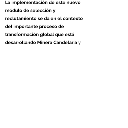
La implementación de este nuevo 
módulo de selección y 
reclutamiento se da en el contexto 
del importante proceso de 
transformación global que está 
desarrollando Minera Candelaria
 y 
que se refleja en una serie de 
iniciativas que apuntan a hacer el 
trabajo de manera distinta, para 
avanzar en los pilares que sustentan 
esta estrategia: 
Seguridad
, 
Confianza
, 
Excelencia
 y 
Crecimiento
.