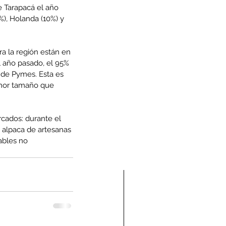
 Tarapacá el año 
%), Holanda (10%) y 
a la región están en 
l año pasado, el 95% 
de Pymes. Esta es 
enor tamaño que 
rcados: durante el 
 alpaca de artesanas 
ables no 