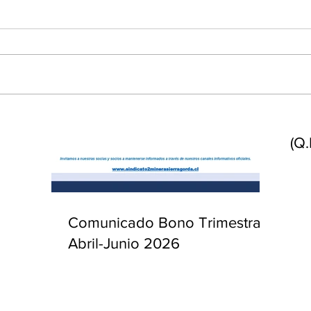
enta
ntras
Co
en
Hu
(Q.
Comunicado Bono Trimestral
Abril-Junio 2026