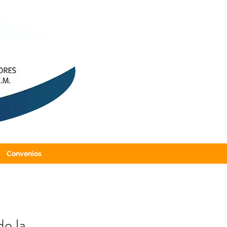
Convenios
e la