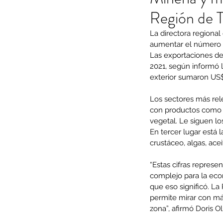
Región de 
La directora regional
aumentar el número d
Las exportaciones de
2021, según informó l
exterior sumaron US
Los sectores más rel
con productos como y
vegetal. Le siguen lo
En tercer lugar está 
crustáceo, algas, ace
“Estas cifras represe
complejo para la econ
que eso significó. L
permite mirar con más
zona”, afirmó Doris Ol