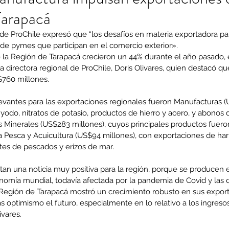
Tarapacá
 de ProChile expresó que “los desafíos en materia exportadora par
e pymes que participan en el comercio exterior».
 la Región de Tarapacá crecieron un 44% durante el año pasado,
a directora regional de ProChile, Doris Olivares, quien destacó que
$760 millones.
evantes para las exportaciones regionales fueron Manufacturas (
odo, nitratos de potasio, productos de hierro y acero, y abonos 
s Minerales (US$283 millones), cuyos principales productos fuero
la Pesca y Acuicultura (US$94 millones), con exportaciones de ha
ites de pescados y erizos de mar.
ntan una noticia muy positiva para la región, porque se producen
omía mundial, todavía afectada por la pandemia de Covid y las dif
a Región de Tarapacá mostró un crecimiento robusto en sus export
 optimismo el futuro, especialmente en lo relativo a los ingreso
ivares.