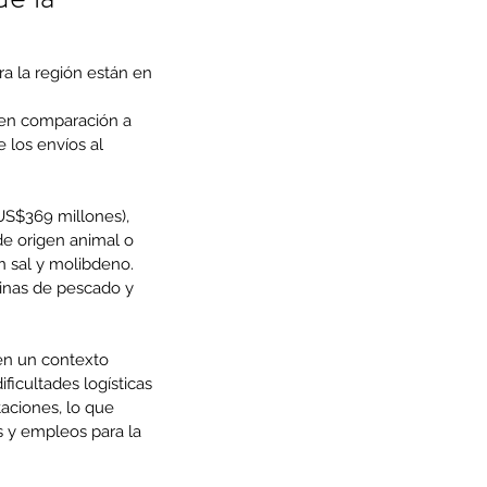
a la región están en 
 en comparación a 
 los envíos al 
US$369 millones), 
de origen animal o 
n sal y molibdeno. 
rinas de pescado y 
 en un contexto 
icultades logísticas 
aciones, lo que 
s y empleos para la 