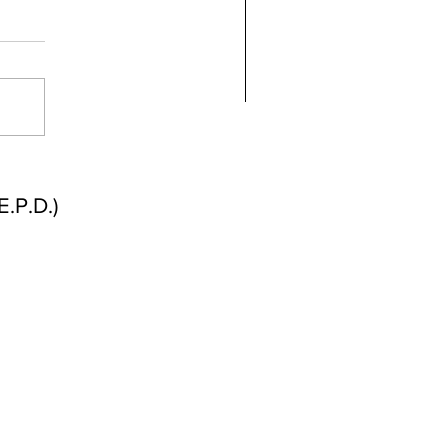
ndolencias Carlos
mberto Vega Rivera
E.P.D.)