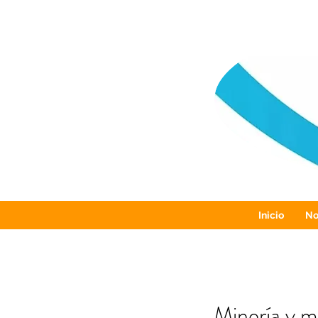
Inicio
No
Minería y m