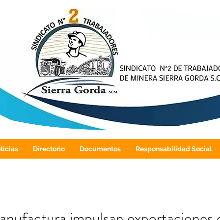
ticias
Directorio
Documentos
Responsabilidad Social
anufactura impulsan exportaciones d