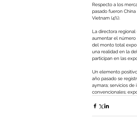
Respecto a los merca
pasado fueron China (
Vietnam (4%).
La directora regional
aumentar el número d
del monto total expo
una realidad en la 
participan en las exp
Un elemento positivo 
año pasado se regist
aymara; servicios de 
convencionales; expo
Our Recent Posts