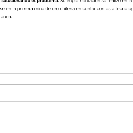
 solucionando el problema.
 Su implementación se realizó en la
se en la primera mina de oro chilena en contar con esta tecnologí
ránea.
enta
ntras
Co
en
Hu
(Q.
Comunicado Bono Trimestral
Abril-Junio 2026