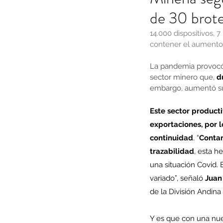
de 30 brote
14.000 dispositivos, 
contener el aumento 
La pandemia provocó 
sector minero que, 
d
embargo, aumentó su
Este sector producti
exportaciones, por 
continuidad
. “
Contar
trazabilidad
, esta h
una situación Covid. 
variado”, señaló 
Juan
de la División Andina
Y es que con una nue