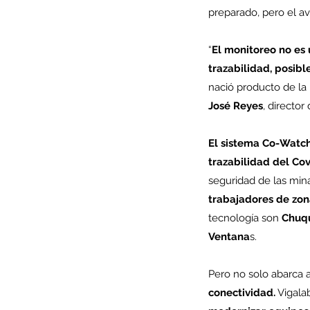
preparado, pero el av
“
El monitoreo no es 
trazabilidad, posibl
nació producto de la
José Reyes
, director
El sistema Co-Watch
trazabilidad del Cov
seguridad de las min
trabajadores de zon
Our Recent Posts
tecnología son 
Chuqu
Ventana
s.
Pero no solo abarca a
conectividad.
 Vigala