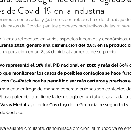
s de Covid-19 en la industria
7 mineras conectadas y 34 brotes controlados ha sido el trabajo de
de casos de Covid-19 en los procesos productivos de las minera
fuertes retrocesos en varios aspectos laborales y económicos, un
urante 2020, generó una disminución del 0,8% en la producció
 exportación en un 8,3% debido al aumento de su precio.
vo representó el 15% del PIB nacional en 2020 y más del 60% d
lo que monitorear los casos de posibles contagios se hace fu
 con Co-Watch nos ha permitido ser más certeros y precisos e
erramienta entrega de manera concreta quiénes son contactos de 
El uso potencial que tiene la tecnología en un futuro, acabada l
 Varas Medalla,
 director Covid-19 de la Gerencia de seguridad y 
 de Codelco.
va variante circulante, denominada ómicron, el mundo ya se en