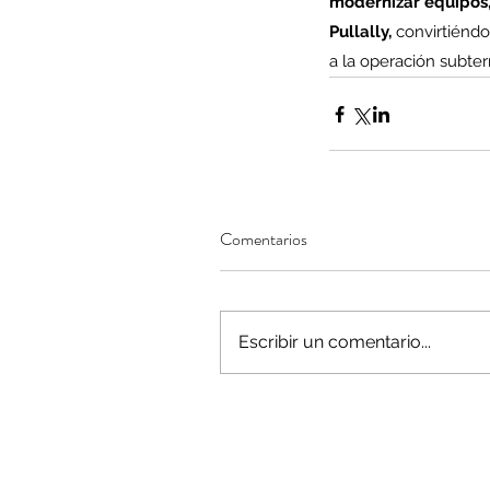
modernizar equipos,
Pullally,
 convirtiéndo
a la operación subter
Minería del cobre enfr
menor producción mie
operaciones avanzan 
inversión y eficiencia
Comentarios
Escribir un comentario...