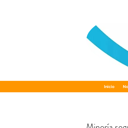
Inicio
No
Minería seg