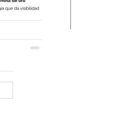
 
mina de oro 
a que da visibilidad 
ndolencias Carlos
mberto Vega Rivera
E.P.D.)