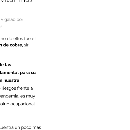
 Vigalab por 
s.
o de ellos fue el 
n de cobre,
 sin 
e las 
ndamental para su 
n nuestra 
riesgos frente a 
a pandemia, es muy 
salud ocupacional 
cuentra un poco más 