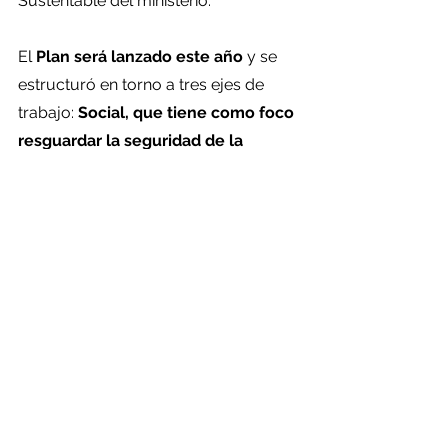
Sustentable del ministerio.
El 
Plan será lanzado este año
 y se 
estructuró en torno a tres ejes de 
trabajo: 
Social, que tiene como foco 
resguardar la seguridad de la 
población donde se encuentran los 
depósitos de relaves; Medio 
Ambiental, que busca su 
remediación, especialmente con 
aquellos depósitos de relaves 
abandonados, y finalmente 
Económico, que incentiva el 
reprocesamiento y reutilización de 
relaves a través de la innovación
.