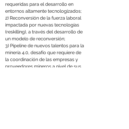
requeridas para el desarrollo en 
entornos altamente tecnologizados;
2) Reconversión de la fuerza laboral 
impactada por nuevas tecnologías 
(reskilling), a través del desarrollo de 
un modelo de reconversión;
3) Pipeline de nuevos talentos para la 
minería 4.0, desafío que requiere de 
la coordinación de las empresas y 
proveedores mineros a nivel de sus 
regiones, con el fin de apoyar el 
desarrollo de sus ecosistemas 
formativos regionales de manera 
alineada con sus demandas de 
futuros talentos 4.0.
A la vez, la ejecutiva, sostiene que la 
mejor estrategia para atraer y 
mantener talento, será a través de la 