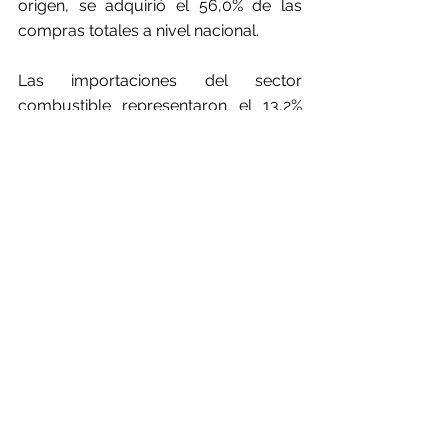
origen, se adquirió el 56,0% de las 
compras totales a nivel nacional.
Las importaciones del sector 
combustible representaron el 13,2% 
de las compras totales del país, con 
un monto de US$ 1.459 millones y una 
disminución del 19,8% respecto a igual 
período del año 2020. Destacó la baja 
observada en las compras de Gas 
natural gaseoso (-46,8%), Petróleo 
diésel (-39,7%), Hulla (-17,6%) y 
Petróleo crudo (-13,3%).
Las compras de productos no 
combustibles totalizaron los USD 
9.622 millones, exhibiendo un 
crecimiento del 22,5% respecto a igual 