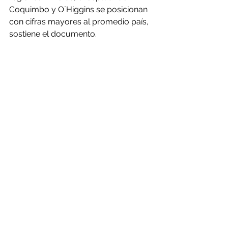
Coquimbo y O´Higgins se posicionan 
con cifras mayores al promedio país, 
sostiene el documento.
La tasa de desocupación en las 
regiones mineras, considerando el 
trimestre móvil diciembre-febrero 
2022 es superior a la del país, con la 
excepción de O´Higgins, tendencia 
que se ha mantenido en los dos 
últimos años, a pesar del alto precio 
alcanzado por el cobre. Este 
fenómeno ha sido inusual y diferente 
respecto de ciclos anteriores de altos 
precios del metal rojo, donde la 
desocupación en las regiones 
mineras ha sido menor, consigna el 
estudio de Cochilco.