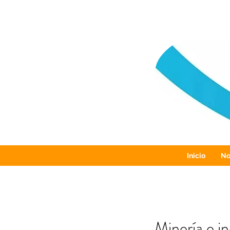
Inicio
No
Minería e in