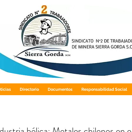
ticias
Directorio
Documentos
Responsabilidad Social
dustria bélica: Metales chilenos en 