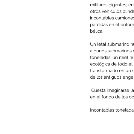
militares gigantes; 
otros vehículos blind
incontables camiones 
perdidas en el entor
bélica.
Minería del cobre enfr
menor producción mie
Un letal submarino n
algunos submarinos n
operaciones avanzan 
toneladas, un misil nu
inversión y eficiencia
ecológica de todo el 
transformado en un s
de los antiguos enge
 Cuesta imaginarse la cantidad asombrosa de buques de todo tipo hundidos, desintegrándose lentamente 
en el fondo de los oc
Incontables tonelada