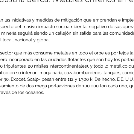
n las iniciativas y medidas de mitigación que emprendan e impl
pecto del masivo impacto socioambiental negativo de sus opera
la minería seguirá siendo un callejón sin salida para las comunidad
 local, nacional y global.
sector que más consume metales en todo el orbe es por lejos la i
ero incorporado en las ciudades flotantes que son hoy los portaa
0 tripulantes; 20 misiles intercontinentales), y todo lo metálico q
tico en su interior -maquinaria, cazabombarderos, tanques, camio
er 30, Exocet, Scalp- pesan entre 112 y 1.300 k. De hecho, E.E. U.U
zamiento de dos mega portaaviones de 100.000 ton cada uno, qu
avés de los océanos.