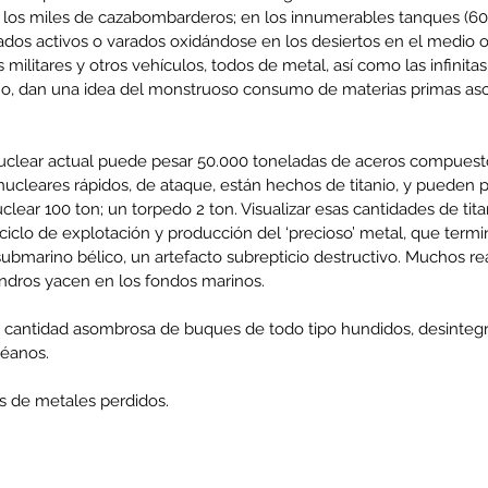
en los miles de cazabombarderos; en los innumerables tanques (60
ados activos o varados oxidándose en los desiertos en el medio or
militares y otros vehículos, todos de metal, así como las infinita
no, dan una idea del monstruoso consumo de materias primas asoci
enta
ntras
Co
uclear actual puede pesar 50.000 toneladas de aceros compuesto
ucleares rápidos, de ataque, están hechos de titanio, y pueden p
en
Hu
clear 100 ton; un torpedo 2 ton. Visualizar esas cantidades de titan
(Q.
ciclo de explotación y producción del ‘precioso’ metal, que term
ubmarino bélico, un artefacto subrepticio destructivo. Muchos re
ndros yacen en los fondos marinos.
Comunicado Bono Trimestral
éanos. 
Abril-Junio 2026
s de metales perdidos.