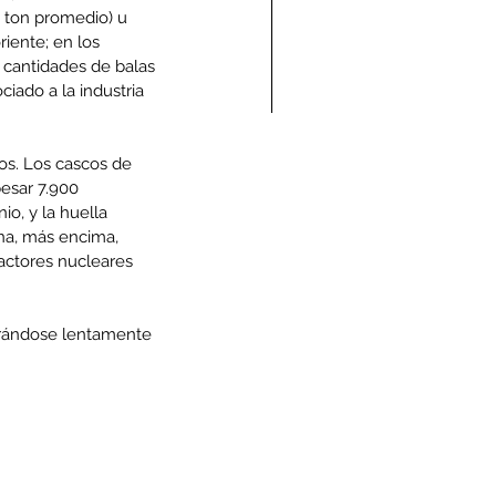
 ton promedio) u 
iente; en los 
s cantidades de balas 
ado a la industria 
ndolencias Carlos
s. Los cascos de 
esar 7.900 
mberto Vega Rivera
io, y la huella 
E.P.D.)
ina, más encima, 
actores nucleares 