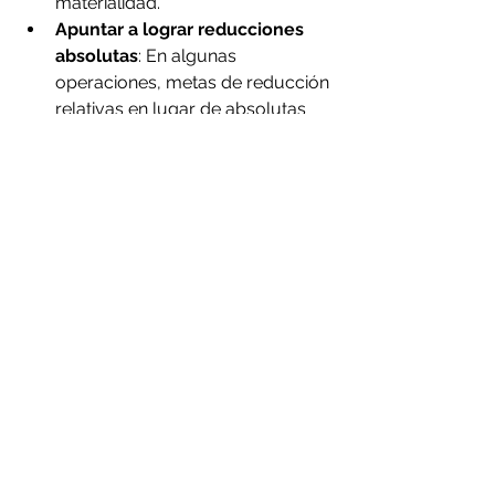
materialidad.
Apuntar a lograr reducciones 
absolutas
: En algunas 
operaciones, metas de reducción 
relativas en lugar de absolutas 
pueden resultar más apropiadas 
a corto y mediano plazo. En caso 
de aplicar objetivos de reducción 
relativos, haremos público el 
correspondiente aumento o 
disminución absoluta de 
emisiones de GEI.
Cabe destacar que entre los 
miembros del Consejo Internacional 
de Minería y Metales se encuentran 
Antofagasta Minerals, Codelco, BHP 
y Rio Tinto
, entre otros.