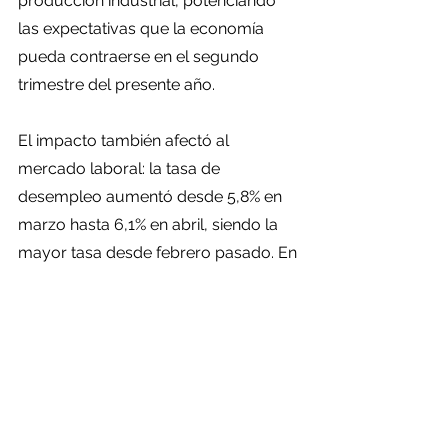
producción industrial, potenciando 
las expectativas que la economía 
pueda contraerse en el segundo 
trimestre del presente año.
El impacto también afectó al 
mercado laboral: la tasa de 
desempleo aumentó desde 5,8% en 
marzo hasta 6,1% en abril, siendo la 
mayor tasa desde febrero pasado. En 
tanto, 
en el periodo enero-abril la 
inversión en activos fijos registró 
una expansión de 6,8% frente al 
pronóstico de 7%.
 La inversión es el 
principal motor para generar 
crecimiento sostenido y compensar 