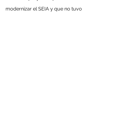
modernizar el SEIA y que no tuvo 
apoyo político suficiente. Ahora, dado 
que existe, tal vez es relevante hacer 
con la mayor publicidad posible las 
sesiones del comité y de esa manera 
poder corroborar, por cualquier 
interesado, que la decisión y debate 
fue técnico y de esa manera 
garantizar el correcto desempeño de 
la institucionalidad ambiental”.
“Si bien creo que debería eliminarse, 
ante la existencia y desempeño de los 