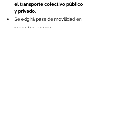
el transporte colectivo público 
y privado.
Se exigirá pase de movilidad en 
todos los lugares.
En espacios cerrados las 
personas deberán mantener 
distancia física de 1.5mts y el 
pase de movilidad será 
obligatorio.
Se permitirá realizar eventos 
masivos con un aforo máximo 
de hasta 200 personas, 
supeditado al uso de mascarilla 
y a la exigencia de pase de 
movilidad.
 Los aforos 
específicos por tanto quedan 
sujetos al metraje del lugar.