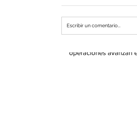
Escribir un comentario...
Minería del cobre enfr
menor producción mie
operaciones avanzan 
inversión y eficiencia