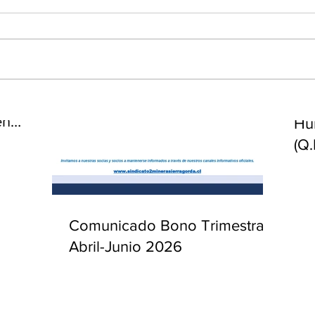
enta
ntras
Co
en
Hu
(Q.
Comunicado Bono Trimestral
Abril-Junio 2026