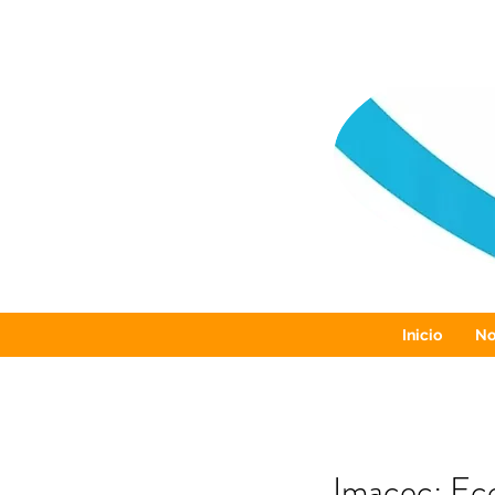
Inicio
No
Imacec: Ec