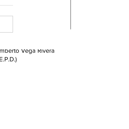
ndolencias Carlos
mberto Vega Rivera
E.P.D.)