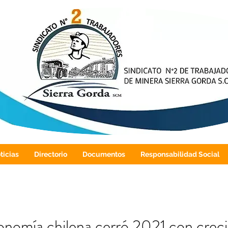
ticias
Directorio
Documentos
Responsabilidad Social
onomía chilena cerró 2021 con crec