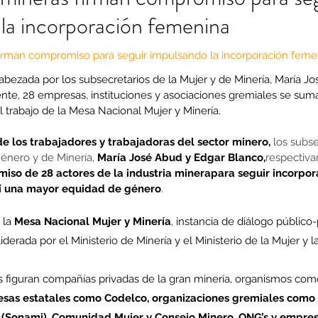
la incorporación femenina
irman compromiso para seguir impulsando la incorporación femeni
abezada por los subsecretarios de la Mujer y de Minería, María J
te, 28 empresas, instituciones y asociaciones gremiales se sumaro
trabajo de la Mesa Nacional Mujer y Minería. 
de los trabajadores y trabajadoras del sector minero,
 los subse
énero y de Minería, 
María José Abud y Edgar Blanco,
respectiv
miso de 28 actores de la industria minerapara seguir incorpor
así una mayor equidad de género
.
 la 
Mesa Nacional Mujer y Minería
, instancia de diálogo público
iderada por el Ministerio de Minería y el Ministerio de la Mujer y
es figuran compañías privadas de la gran minería, organismos com
sas estatales como Codelco, organizaciones gremiales como 
 (Sonami), Comunidad Mujer y Consejo Minero, ONG’s y empre