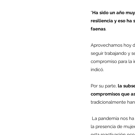
“
Ha sido un año muy
Tags
resiliencia y eso ha
AFP
CUT
Covid-19
DESPIDOS
Economi
faenas
. 
cobre
condolencias
litio
saludo
Aprovechamos hoy dí
seguir trabajando y 
compromiso para la in
indicó.
Por su parte, 
la subse
compromisos que a
tradicionalmente han 
 La pandemia nos ha dado la oportunidad de cerrar brechas históricas entre hombres y mujeres e impulsar 
la presencia de muje
esta reactivación ec