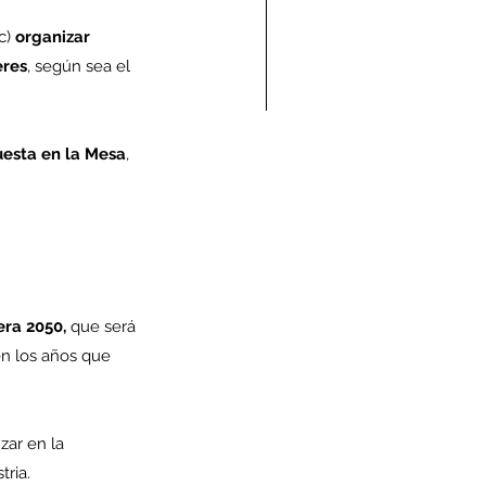
c) 
organizar 
eres
, según sea el 
uesta en la Mesa
, 
ndolencias Carlos
mberto Vega Rivera
E.P.D.)
era 2050,
 que será 
n los años que 
zar en la 
ria.