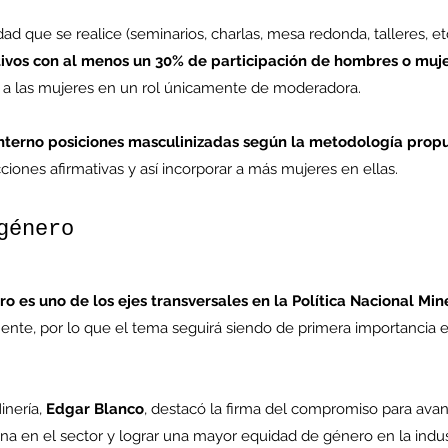
dad que se realice (seminarios, charlas, mesa redonda, talleres, et
ivos con al menos un 30% de participación de hombres o muj
r a las mujeres en un rol únicamente de moderadora.
enta
ntras
l interno posiciones masculinizadas según la metodología prop
Co
cciones afirmativas y así incorporar a más mujeres en ellas.
en
Hu
(Q.
género
 es uno de los ejes transversales en la Política Nacional Min
Comunicado Bono Trimestral
ente, por lo que el tema seguirá siendo de primera importancia e
Abril-Junio 2026
inería,
 Edgar Blanco
, destacó la firma del compromiso para avan
a en el sector y lograr una mayor equidad de género en la indust