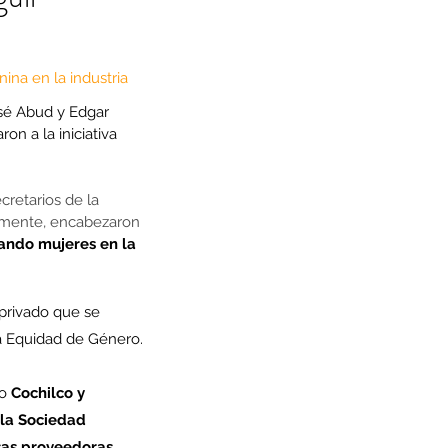
na en la industria
osé Abud y Edgar 
n a la iniciativa 
cretarios de la 
amente, encabezaron
ando mujeres en la 
-privado que se 
 la Equidad de Género.
o 
Cochilco y 
la Sociedad 
sas proveedoras
.