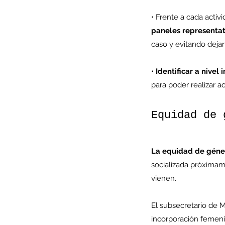
• Frente a cada activi
paneles representat
caso y evitando deja
Minería del cobre enfr
menor producción mie
• 
Identificar a nive
para poder realizar a
operaciones avanzan 
inversión y eficiencia
Equidad de 
La equidad de género
socializada próximam
vienen.
El subsecretario de M
incorporación femenin