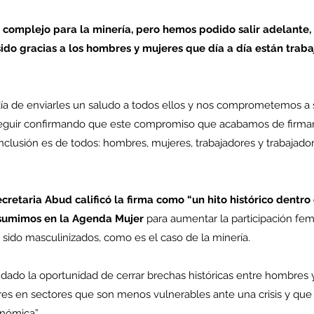
 complejo para la minería, pero hemos podido salir adelante
 sido gracias a los hombres y mujeres que día a día están trab
co
MEL
MINERIA
Mujer
Mundo sindical
NC
Noticia
Opinion
a de enviarles un saludo a todos ellos y nos comprometemos a 
seguir confirmando que este compromiso que acabamos de firmar
clusión es de todos: hombres, mujeres, trabajadores y trabajadora
cretaria Abud calificó la firma como “un hito histórico dentro 
sumimos en la Agenda Mujer
 para aumentar la participación fe
sido masculinizados, como es el caso de la minería.
res en sectores que son menos vulnerables ante una crisis y que 
onómica”.