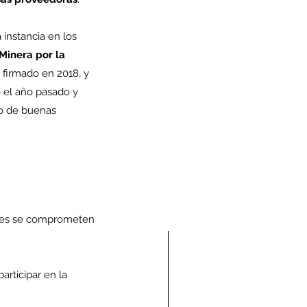
instancia en los 
Minera por la 
”, firmado en 2018, y 
ó el año pasado y 
o de buenas 
tes se comprometen 
articipar en la 