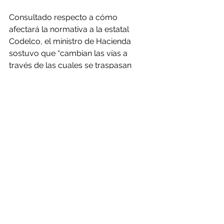
Consultado respecto a cómo 
afectará la normativa a la estatal 
Codelco, el ministro de Hacienda 
sostuvo que “cambian las vías a 
través de las cuales se traspasan 
recursos al fisco, pero no cambia 
significativamente su carga, y más 
bien la novedad con respecto a 
Codelco es este acuerdo en cuanto a 
retener en la empresa el 30% de sus 
utilidades anuales para financiar sus 
proyectos de inversión”.
Otra de las dudas resueltas por el 
ministro tuvo que ver con qué 
sucederá con el impuesto ad 
valorem cuando las empresas no 
tengan utilidades, ante lo que puso 