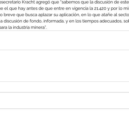
ubsecretario Kracht agregó que “sabemos que la discusión de este
 el que hay antes de que entre en vigencia la 21.420 y por lo 
 breve que busca aplazar su aplicación, en lo que atañe al secto
una discusión de fondo, informada, y en los tiempos adecuados, s
ara la industria minera”.
enta
ntras
Co
en
Hu
(Q.
Comunicado Bono Trimestral
Abril-Junio 2026