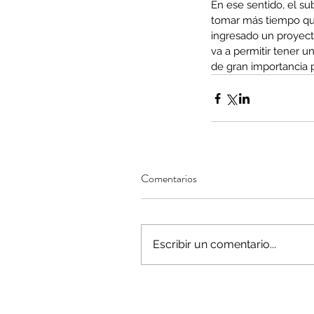
En ese sentido, el s
tomar más tiempo que
ingresado un proyecto
va a permitir tener 
de gran importancia p
Minería del cobre enfr
menor producción mie
operaciones avanzan 
inversión y eficiencia
Comentarios
Escribir un comentario...