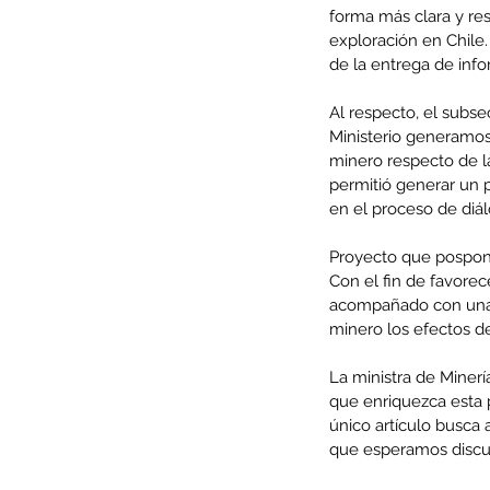
forma más clara y res
exploración en Chile.
de la entrega de inf
Al respecto, el subsec
Ministerio generamos
minero respecto de l
permitió generar un p
en el proceso de diál
Proyecto que pospone
Con el fin de favorece
acompañado con una s
minero los efectos de
Our Recent Posts
La ministra de Miner
que enriquezca esta 
único artículo busca 
que esperamos discut