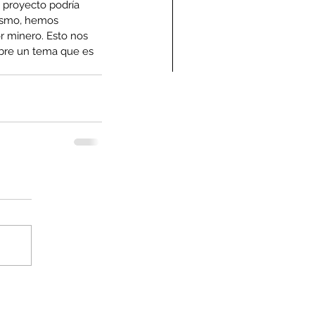
 proyecto podría 
mismo, hemos 
r minero. Esto nos 
obre un tema que es 
ndolencias Carlos
mberto Vega Rivera
E.P.D.)