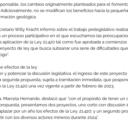
ponsable, los cambios originalmente planteados para el fomento d
 Adicionalmente, no se modifican los beneficios hacia la pequeña
ormación geológica.
retario Willy Kracht informó sobre el trabajo prelegislativo realiz
 un proceso participativo en el que escuchamos las preocupacion
a aplicación de la Ley 21.420 tal como fue aprobada a comienzos 
royecto de ley que busca subsanar una serie de dificultades que 
ogo”.
 efectos de la ley
r y potenciar la discusión legislativa, el ingreso de este proyecto
egunda propuesta, sujeta a tramitación inmediata, que pospone 
 la Ley 21.420 una vez vigente a partir de febrero de 2023.
ía, Marcela Hernando, destacó que “con el propósito de tener un
propuesta, presentamos dos proyectos, uno corto con discusión 
aplazar por un año los efectos de la Ley. 21.420; y un segundo p
ir con los diversos actores mineros durante 2024”.