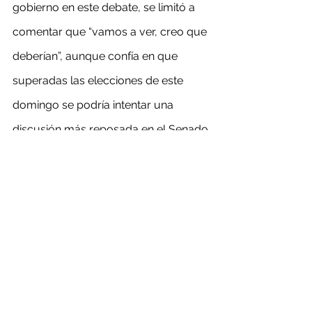
gobierno en este debate, se limitó a 
comentar que “vamos a ver, creo que 
deberían”, aunque confía en que 
superadas las elecciones de este 
domingo se podría intentar una 
discusión más reposada en el Senado.
Mientras, el presidente ejecutivo del 
Consejo Minero, Joaquín Villarino, 
también hizo un llamado al Senado 
“para debatir de manera seria y con 
altura de miras pensando en el corto, 
pero también mediano y largo plazo”. 