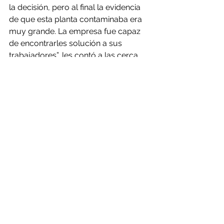
la decisión, pero al final la evidencia 
de que esta planta contaminaba era 
muy grande. La empresa fue capaz 
de encontrarles solución a sus 
trabajadores”, les contó a las cerca 
de 30 personas que lo escuchaban 
en uno de los salones del Lotte New 
York Palace, en Manhattan.
A la salida de varias reuniones, en el 
anonimato los representantes de 
empresas valoraban las definiciones 
que entregó el ministro en las citas 
sobre los temas consultados. Al 
respecto, Marcel señaló que cuando 
los inversionistas hacen preguntas, 
necesitan respuestas concretas, no 
afirmaciones genéricas.
“Hemos podido dar respuestas 