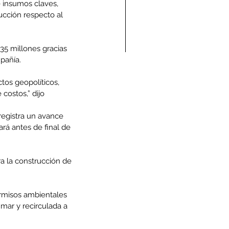
 insumos claves, 
ucción respecto al 
35 millones gracias 
pañía.
ndolencias Carlos
tos geopolíticos, 
mberto Vega Rivera
costos,” dijo 
E.P.D.)
registra un avance 
ará antes de final de 
a la construcción de 
ermisos ambientales 
mar y recirculada a 