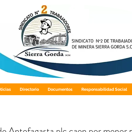
ticias
Directorio
Documentos
Responsabilidad Social
de Antofagasta plc caen por menor 