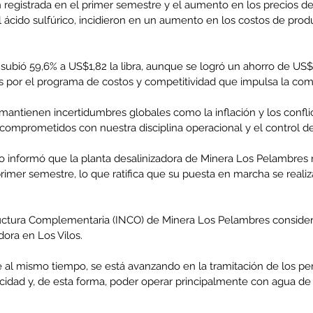
registrada en el primer semestre y el aumento en los precios de
 ácido sulfúrico, incidieron en un aumento en los costos de prod
 subió 59,6% a US$1,82 la libra, aunque se logró un ahorro de US$
enta
as por el programa de costos y competitividad que impulsa la com
ntras
Co
 mantienen incertidumbres globales como la inflación y los conflic
en
Hu
omprometidos con nuestra disciplina operacional y el control de 
(Q.
vo informó que la planta desalinizadora de Minera Los Pelambres 
primer semestre, lo que ratifica que su puesta en marcha se realiz
ructura Complementaria (INCO) de Minera Los Pelambres consider
Comunicado Bono Trimestral
dora en Los Vilos.
Abril-Junio 2026
e al mismo tiempo, se está avanzando en la tramitación de los p
cidad y, de esta forma, poder operar principalmente con agua de 