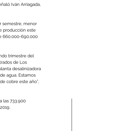
eñaló Iván Arriagada, 
er semestre, menor 
e producción este 
re 660.000-690.000 
do trimestre del 
trados de Los 
lanta desalinizadora 
 de agua. Estamos 
de cobre este año”, 
a las 733.900 
 2019.