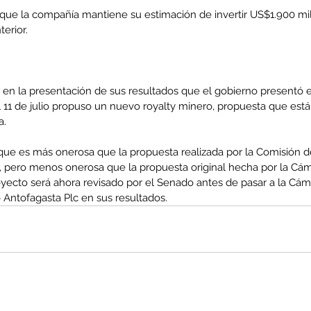
 que la compañía mantiene su estimación de invertir US$1.900 mill
terior.
co
MEL
MINERIA
Mujer
Mundo sindical
NC
Noticia
Opinion
en la presentación de sus resultados que el gobierno presentó el
el 11 de julio propuso un nuevo royalty minero, propuesta que est
a.
s que es más onerosa que la propuesta realizada por la Comisión d
 pero menos onerosa que la propuesta original hecha por la Cá
yecto será ahora revisado por el Senado antes de pasar a la Cáma
ó Antofagasta Plc en sus resultados.