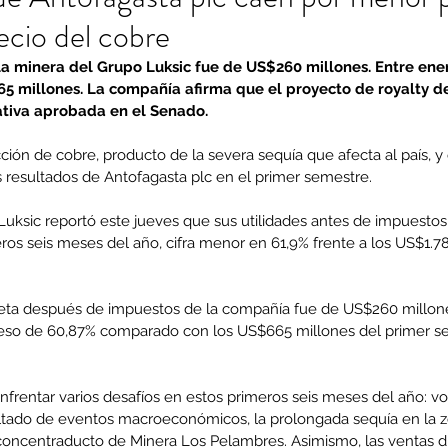
ecio del cobre
la minera del Grupo Luksic fue de US$260 millones. Entre enero
 millones. La compañía afirma que el proyecto de royalty de
iativa aprobada en el Senado.
ción de cobre, producto de la severa sequía que afecta al país, y
s resultados de Antofagasta plc en el primer semestre.
Luksic reportó este jueves que sus utilidades antes de impuestos
ros seis meses del año, cifra menor en 61,9% frente a los US$1.78
d neta después de impuestos de la compañía fue de US$260 millone
ceso de 60,87% comparado con los US$665 millones del primer s
rentar varios desafíos en estos primeros seis meses del año: vola
tado de eventos macroeconómicos, la prolongada sequía en la zo
 concentraducto de Minera Los Pelambres. Asimismo, las ventas d