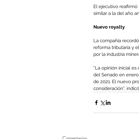
El ejecutivo reafirmó
similar a la del año an
Tags
AFP
CUT
Covid-19
DESPIDOS
Economi
Nuevo royalty
cobre
condolencias
litio
saludo
La compañía recordó 
reforma tributaria y 
por la industria miner
“La opinión inicial e
del Senado en enero,
de 2021. El nuevo pro
consideración”, indic
Comentarios