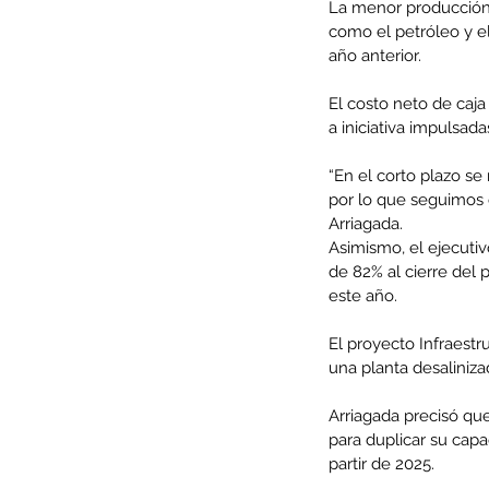
La menor producción 
como el petróleo y el
año anterior.
El costo neto de caja
Minería del cobre enfr
a iniciativa impulsad
menor producción mie
“En el corto plazo se
operaciones avanzan 
por lo que seguimos c
inversión y eficiencia
Arriagada.
Asimismo, el ejecuti
de 82% al cierre del 
este año.
El proyecto Infraest
una planta desaliniza
Arriagada precisó qu
para duplicar su capa
partir de 2025.