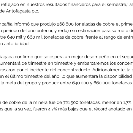
o reflejado en nuestros resultados financieros para el semestre,” s
de Antofagasta plc.
compañía informó que produjo 268.600 toneladas de cobre el prim
 periodo del año anterior, y redujo su estimación para su meta d
tre 640 mil y 660 mil toneladas de cobre, frente al rango de ent
n anterioridad.
riagada confirmó que se espera un mejor desempeño en el segun
aumentará de trimestre en trimestre y embarcaremos los concen
asaron por el incidente del concentraducto. Adicionalmente, la p
 el último trimestre del año, lo que aumentará la disponibilidad
 la meta del grupo y producir entre 640.000 y 660.000 toneladas 
n de cobre de la minera fue de 721.500 toneladas, menor en 1,7% 
as que, a su vez, fueron 4,7% más bajas que el récord anotado en