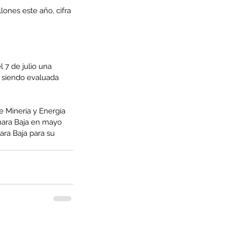
ones este año, cifra 
 7 de julio una 
á siendo evaluada 
e Minería y Energía 
mara Baja en mayo 
ra Baja para su 