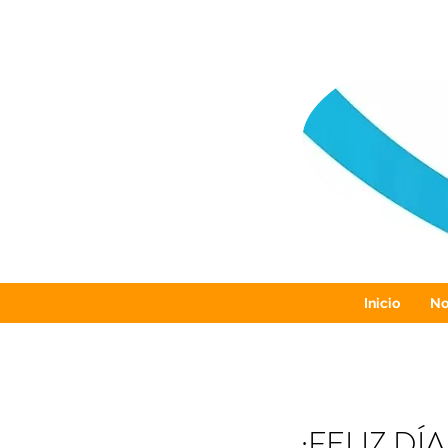
Inicio
No
¡FELIZ DÍ