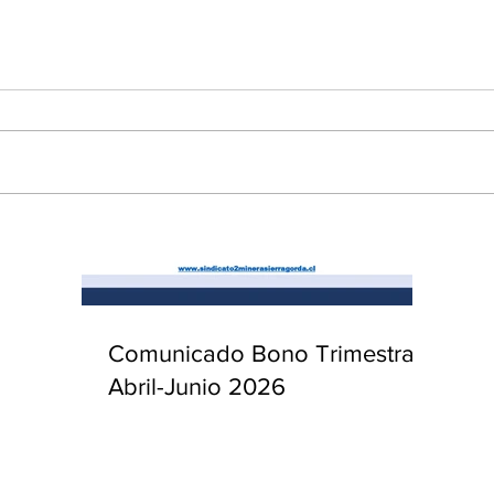
enta
ntras
Co
en
Hu
(Q.
Comunicado Bono Trimestral
Abril-Junio 2026