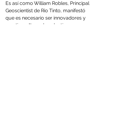
Es así como William Robles, Principal 
Geoscientist de Rio Tinto, manifestó 
que es necesario ser innovadores y 
creativos, “tener la valentía para 
mejorar los procesos técnicos”.
Añadió que, en el desarrollo de este 
tipo de iniciativas, es muy relevante 
tanto el componente técnico, como 
el ámbito medio ambiental y social, 
considerando los efectos en los 
ecosistemas y el vínculo con las 
comunidades.
Una visión similar entregó Guillermo 
Müller, gerente de Exploraciones de 
Codelco, quien señaló que uno de los 
grandes desafíos de la exploración es 
alcanzar la licencia social de manera 