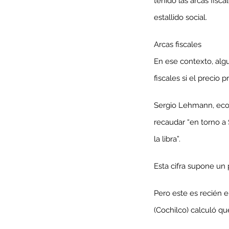
tenido las arcas fisca
estallido social.
Arcas fiscales
En ese contexto, alg
fiscales si el precio
Sergio Lehmann, econo
recaudar “en torno a 
la libra”.
Our Recent Posts
Esta cifra supone un 
Pero este es recién e
(Cochilco) calculó qu