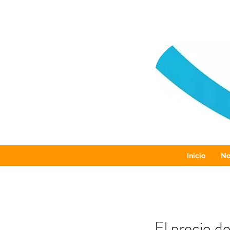
Inicio
No
El precio d