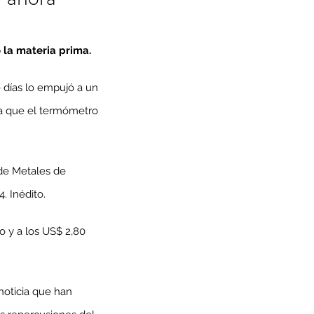
 la materia prima.
 días lo empujó a un 
ra que el termómetro 
 de Metales de 
. Inédito.
o y a los US$ 2,80 
 noticia que han 