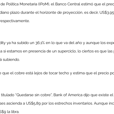
 de Política Monetaria (IPoM), el Banco Central estimó que el pr
iano plazo durante el horizonte de proyección, es decir, US$3,95; 3
 respectivamente.
enta
ntras
Co
ity ya ha subido un 36,1% en lo que va del año y aunque los exp
en
Hu
 si estamos en presencia de un superciclo, lo ciertos es que las
(Q.
á subiendo.
ue el cobre está lejos de tocar techo y estima que el precio pod
Comunicado Bono Trimestral
Abril-Junio 2026
 titulado “Quedarse sin cobre”, Bank of America dijo que existe el
ses ascienda a US$5,89 por los estrechos inventarios. Aunque inc
$9 la libra.