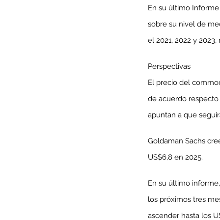
En su último Informe
sobre su nivel de med
el 2021, 2022 y 2023,
Minería del cobre enfr
Perspectivas
menor producción mie
El precio del commod
operaciones avanzan 
inversión y eficiencia
de acuerdo respecto a
apuntan a que seguir
Goldaman Sachs cree q
US$6,8 en 2025.
En su último informe,
los próximos tres me
ascender hasta los US