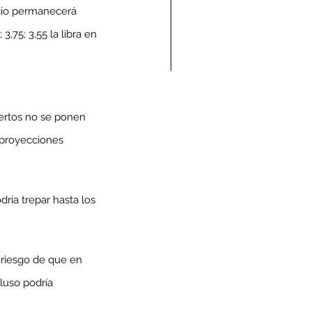
ecio permanecerá 
,75; 3,55 la libra en 
ndolencias Carlos
ertos no se ponen 
mberto Vega Rivera
 proyecciones 
E.P.D.)
ría trepar hasta los 
 riesgo de que en 
luso podría 