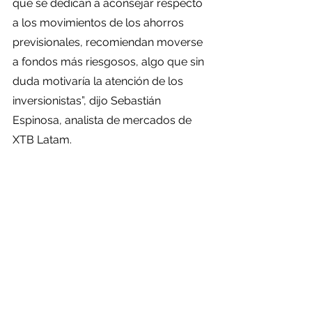
que se dedican a aconsejar respecto 
a los movimientos de los ahorros 
previsionales, recomiendan moverse 
a fondos más riesgosos, algo que sin 
duda motivaría la atención de los 
inversionistas”, dijo Sebastián 
Espinosa, analista de mercados de 
XTB Latam.
Los expertos consultados por el 
Banco Central en la Encuesta de 
Expectativas
 correspondiente a 
febrero estimaron que el tipo de 
cambio promediará los $ 730 en dos 
meses más.