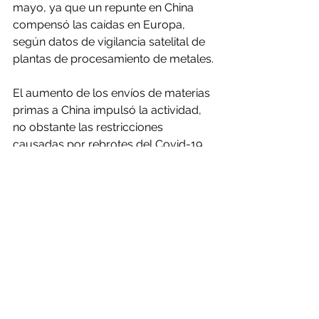
mayo, ya que un repunte en China 
compensó las caídas en Europa, 
según datos de vigilancia satelital de 
plantas de procesamiento de metales.
El aumento de los envíos de materias 
primas a China impulsó la actividad, 
no obstante las restricciones 
causadas por rebrotes del Covid-19. 
A inicios de 2022, había 13 plantas en 
el norte de China que estaban fuera 
de servicio, desde entonces el 
número se ha reducido a seis.
En tanto, en Europa las 
paralizaciones de las plantas en 
Huelva de Atlantic Copper y 
Hamburgo de Aurubis redujeron la 
actividad.