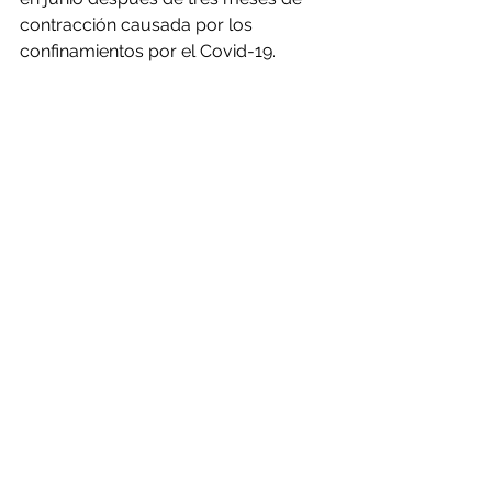
contracción causada por los 
confinamientos por el Covid-19.
A ello se suma el que el dólar se 
encamina a su mayor ganancia 
trimestral desde 2016, lo que hace 
que los metales que cotizan en el 
billete verde sean más costosos para 
los compradores con otras divisas.
Comentarios