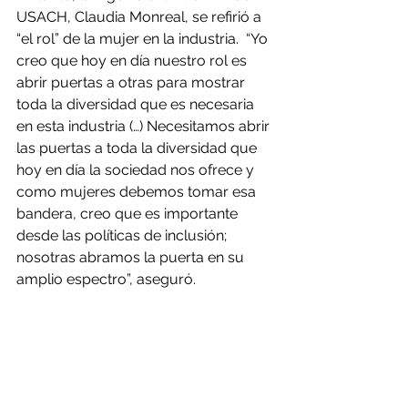
USACH, Claudia Monreal, se refirió a 
“el rol” de la mujer en la industria.  “Yo 
creo que hoy en día nuestro rol es 
abrir puertas a otras para mostrar 
toda la diversidad que es necesaria 
en esta industria (…) Necesitamos abrir 
las puertas a toda la diversidad que 
hoy en día la sociedad nos ofrece y 
como mujeres debemos tomar esa 
bandera, creo que es importante 
desde las políticas de inclusión; 
nosotras abramos la puerta en su 
amplio espectro”, aseguró.
“Para mí el tema de la honestidad es 
relevante. La inclusión femenina es 
aún la gran brecha y nosotras 
tenemos ahí una responsabilidad 