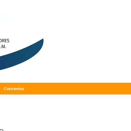
Convenios
o