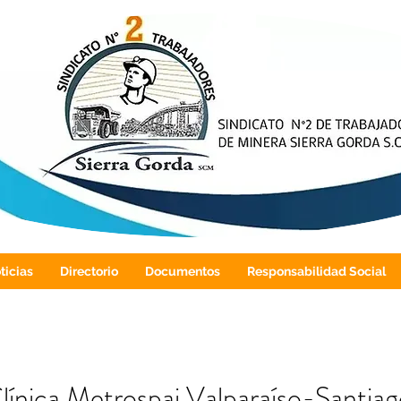
ticias
Directorio
Documentos
Responsabilidad Social
ínica Metrospai Valparaíso-Santiag