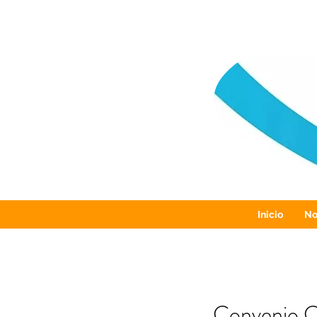
Inicio
No
Convenio Cl