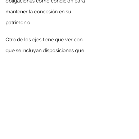
obligaciones como condición para 
mantener la concesión en su 
patrimonio.
Otro de los ejes tiene que ver con 
que se incluyan disposiciones que 
otorguen seguridad y estabilidad a 
quienes desempeñan actividades 
mineras, como el establecer que el 
Estado podrá otorgar a las personas 
las concesiones necesarias para 
explorar y explotar las sustancias 
minerales, incluyendo las facultades 
para usar, gozar y disponer de ellas.