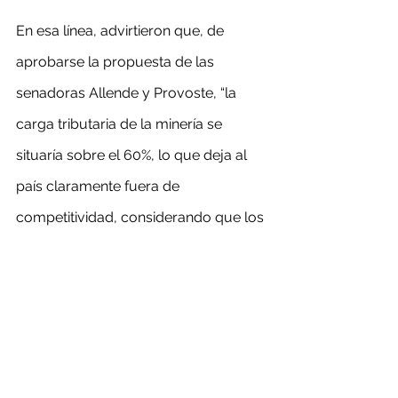
En esa línea, advirtieron que, de 
aprobarse la propuesta de las 
senadoras Allende y Provoste, “la 
carga tributaria de la minería se 
situaría sobre el 60%, lo que deja al 
país claramente fuera de 
competitividad, considerando que los 
demás países mineros tienen cargas 
en el rango de 40%”.
El 30 de noviembre del año pasado, 
luego que la Sala del Senado 
aprobara la idea de legislar, el 