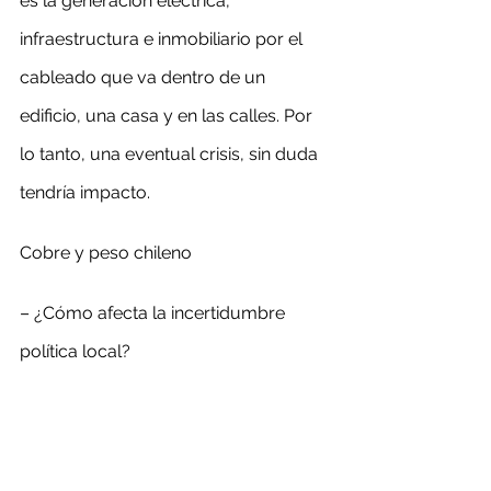
es la generación eléctrica, 
infraestructura e inmobiliario por el 
cableado que va dentro de un 
edificio, una casa y en las calles. Por 
lo tanto, una eventual crisis, sin duda 
tendría impacto.
Cobre y peso chileno
– ¿Cómo afecta la incertidumbre 
política local?
– La minería es una actividad a largo 
plazo. Cuando tú decides invertir en 
el país en un proyecto minero, 