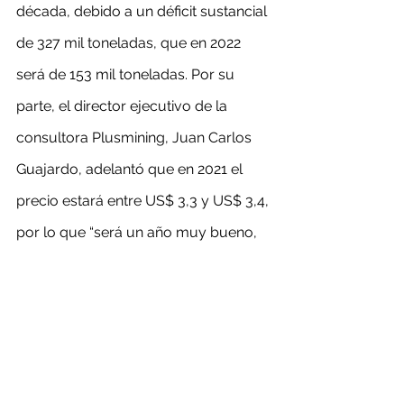
década, debido a un déficit sustancial 
de 327 mil toneladas, que en 2022 
será de 153 mil toneladas. Por su 
parte, el director ejecutivo de la 
consultora Plusmining, Juan Carlos 
Guajardo, adelantó que en 2021 el 
precio estará entre US$ 3,3 y US$ 3,4, 
por lo que “será un año muy bueno, 
la producción será marginalmente 
más baja, lo que se verá 
compensado por el precio, tipo de 
cambio y control de costos. En la 
medida que se mantenga la 