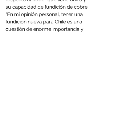
su capacidad de fundición de cobre. 
“En mi opinión personal, tener una 
fundición nueva para Chile es una 
cuestión de enorme importancia y 
valor estratégico para el país en su 
desarrollo económico”, sostuvo.
En tanto, André Sougarret indicó que 
la inversión de US$ 54 millones que 
solicitan los trabajadores para 
Ventanas solo serviría para disminuir 
las emisiones y mejorar su 
dispersión, pero seguirían expuestos 
a nuevos peaks y se mantendrían las 
posibilidades de nuevas crisis 
ambientales.
Con todo, y en el marco del acuerdo 