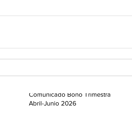
enta
ntras
Co
en
Hu
(Q.
Comunicado Bono Trimestral
Abril-Junio 2026