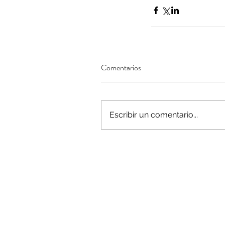
Minería del cobre enfr
Comentarios
menor producción mie
operaciones avanzan 
inversión y eficiencia
Escribir un comentario...