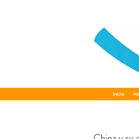
Inicio
No
China y su 