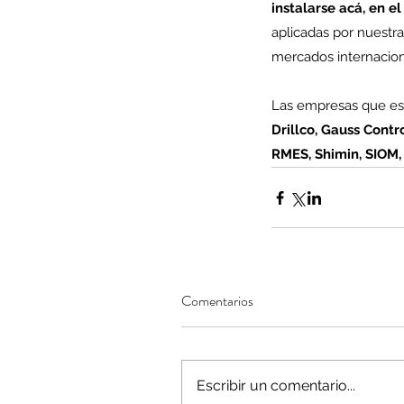
instalarse acá, en 
aplicadas por nuestr
mercados internaciona
Minería del cobre enfr
Las empresas que est
menor producción mie
Drillco, Gauss Contr
operaciones avanzan 
RMES, Shimin, SIOM,
inversión y eficiencia
Comentarios
Escribir un comentario...