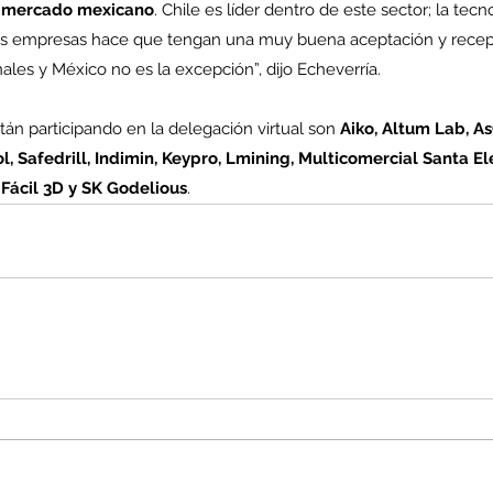
el mercado mexicano
. Chile es líder dentro de este sector; la tec
as empresas hace que tengan una muy buena aceptación y recep
les y México no es la excepción”, dijo Echeverría.
enta
án participando en la delegación virtual son 
Aiko, Altum Lab, A
ntras
Co
ol, Safedrill, Indimin, Keypro, Lmining, Multicomercial Santa E
en
 Fácil 3D y SK Godelious
.
Hu
(Q.
Comunicado Bono Trimestral
Abril-Junio 2026