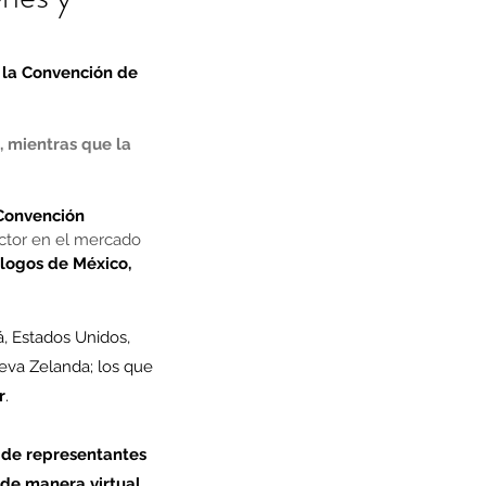
 la Convención de 
, mientras que la 
Convención 
ector en el mercado 
logos de México, 
 Estados Unidos, 
eva Zelanda; los que 
r
.
 de representantes 
de manera virtual, 