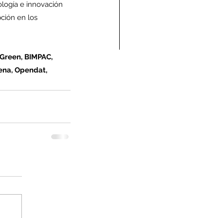
nología e innovación 
ción en los 
sGreen, BIMPAC, 
ndolencias Carlos
lena, Opendat, 
mberto Vega Rivera
E.P.D.)