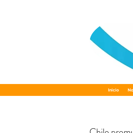
Inicio
No
Chile promu