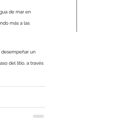
agua de mar en 
ndo más a las 
ndolencias Carlos
be desempeñar un 
mberto Vega Rivera
o del litio, a través 
E.P.D.)