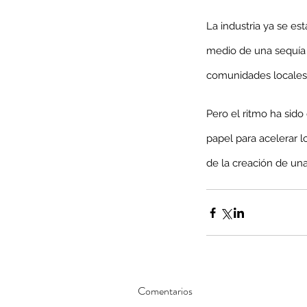
La industria ya se e
medio de una sequía 
Minería del cobre enfr
comunidades locales
menor producción mie
Pero el ritmo ha sid
operaciones avanzan 
inversión y eficiencia
papel para acelerar lo
de la creación de una
Comentarios