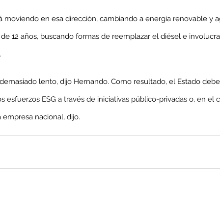
stá moviendo en esa dirección, cambiando a energía renovable y 
de 12 años, buscando formas de reemplazar el diésel e involucra
enta
.
ntras
Co
o demasiado lento, dijo Hernando. Como resultado, el Estado de
en
Hu
s esfuerzos ESG a través de iniciativas público-privadas o, en el cas
(Q.
 empresa nacional, dijo.
Comunicado Bono Trimestral
Abril-Junio 2026