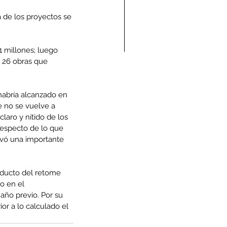
a de los proyectos se 
1 millones; luego 
 26 obras que 
ndolencias Carlos
mberto Vega Rivera
abría alcanzado en 
E.P.D.)
 no se vuelve a 
laro y nítido de los 
respecto de lo que 
rvó una importante 
oducto del retome 
o en el 
año previo. Por su 
or a lo calculado el 