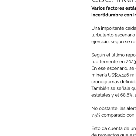
Varios factores est
incertidumbre con in
Una importante caída 
turbulento escenario 
ejercicio, según se r
Según el último repor
fuertemente en 2023
En ese escenario, se 
minería US$15.126 mi
cronogramas definidos
También se señala qu
estatales y el 68,8%, 
No obstante, las ale
7,5% comparado con u
Esto da cuenta de un
de proyectos que está