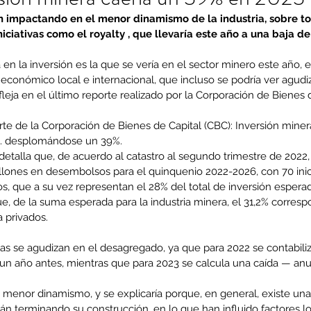
án impactando en el menor dinamismo de la industria, sobre to
iciativas como el royalty , que llevaría este año a una baja de
en la inversión es la que se vería en el sector minero este año, 
económico local e internacional, que incluso se podría ver agudi
efleja en el último reporte realizado por la Corporación de Bienes 
te de la Corporación de Bienes de Capital (CBC): Inversión minera
. desplomándose un 39%.
detalla que, de acuerdo al catastro al segundo trimestre de 2022
llones en desembolsos para el quinquenio 2022-2026, con 70 inic
, que a su vez representan el 28% del total de inversión esperada
e, de la suma esperada para la industria minera, el 31,2% corres
a privados.
rtas se agudizan en el desagregado, ya que para 2022 se contabil
n año antes, mientras que para 2023 se calcula una caída — an
 menor dinamismo, y se explicaría porque, en general, existe un
n terminando su construcción, en lo que han influido factores lo