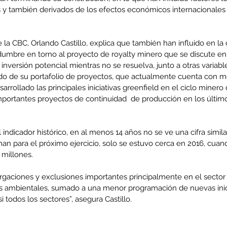
os y también derivados de los efectos económicos internacionale
 la CBC, Orlando Castillo, explica que también han influido en la 
idumbre en torno al proyecto de royalty minero que se discute en
 inversión potencial mientras no se resuelva, junto a otras variabl
o de su portafolio de proyectos, que actualmente cuenta con men
rrollado las principales iniciativas greenfield en el ciclo minero
portantes proyectos de continuidad  de producción en los último
l indicador histórico, en al menos 14 años no se ve una cifra simila
man para el próximo ejercicio, solo se estuvo cerca en 2016, cua
 millones.
rgaciones y exclusiones importantes principalmente en el sector
as ambientales, sumado a una menor programación de nuevas inicia
 todos los sectores”, asegura Castillo.