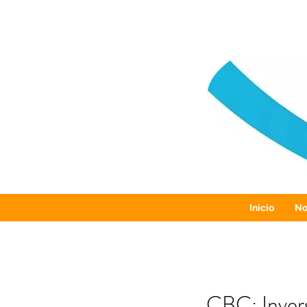
Inicio
No
CBC: Inver