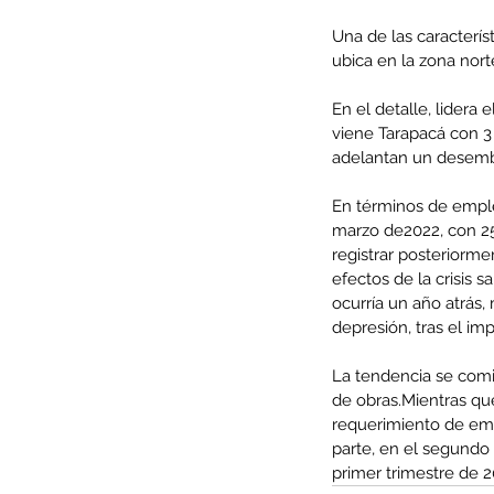
Una de las caracterís
ubica en la zona nort
En el detalle, lidera
Minería del cobre enfr
viene Tarapacá con 3 
menor producción mie
adelantan un desembo
operaciones avanzan 
En términos de emple
inversión y eficiencia
marzo de2022, con 25
registrar posteriormen
efectos de la crisis 
ocurría un año atrás
depresión, tras el im
La tendencia se comie
de obras.Mientras qu
requerimiento de empl
parte, en el segundo 
primer trimestre de 2