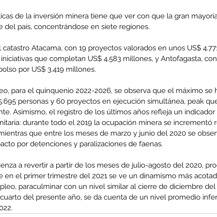
ticas de la inversión minera tiene que ver con que la gran mayorí
e del país, concentrándose en siete regiones.
 el catastro Atacama, con 19 proyectos valorados en unos US$ 4.77
enta
iniciativas que completan US$ 4.583 millones, y Antofagasta, con
ntras
lso por US$ 3.419 millones.
Co
en
Hu
o, para el quinquenio 2022-2026, se observa que el máximo se h
(Q.
.695 personas y 60 proyectos en ejecución simultánea, peak que
te. Asimismo, el registro de los últimos años refleja un indicador c
sanitaria: durante todo el 2019 la ocupación minera se incrementó 
, mientras que entre los meses de marzo y junio del 2020 se obse
pacto por detenciones y paralizaciones de faenas.
Comunicado Bono Trimestral
nza a revertir a partir de los meses de julio-agosto del 2020, pr
Abril-Junio 2026
e en el primer trimestre del 2021 se ve un dinamismo más acotad
eo, paraculminar con un nivel similar al cierre de diciembre del 
cuarto del presente año, se da cuenta de un nivel promedio inferi
022.