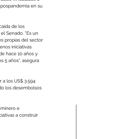
s pospandemia en su 
caída de los 
 el Senado. “Es un 
es propias del sector 
os iniciativas 
 de hace 10 años y 
s 5 años”, asegura 
r a los US$ 3.594 
ndo los desembolsos 
 minero e 
tivas a construir 