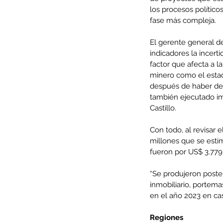
los procesos polític
fase más compleja.
El gerente general de
indicadores la incert
factor que afecta a la
minero como el estad
después de haber desa
también ejecutado im
Castillo.
Con todo, al revisar e
millones que se esti
Our Recent Posts
fueron por US$ 3.779
“Se produjeron poste
inmobiliario, portem
en el año 2023 en casi
Regiones