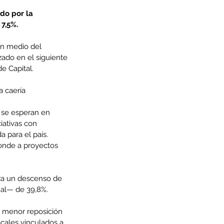
do por la 
 7,5%.
en medio del 
zado en el siguiente 
de Capital.
 caería 
, se esperan en 
iativas con 
 para el país. 
ponde a proyectos 
iza un descenso de 
ual— de 39,8%.
a menor reposición 
cales vinculados a 