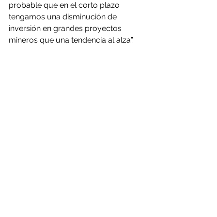
probable que en el corto plazo 
tengamos una disminución de 
inversión en grandes proyectos 
mineros que una tendencia al alza”.
Estimación para el quinquenio Con 
todo, y de acuerdo al catastro de la 
CBC, se esperan inversiones en 
minería por US$ 14.988 millones 
(27,9% del total nacional) para el 
quinquenio 2022-2026, con 67 
iniciativas con cronogramas 
definidos. De esta suma, el 33,2% 
corresponde a proyectos estatales y 
el 66,8% a privados.
A nivel de tipologías dentro del 
sector, lideran la suma a materializar 
en el actual quinquenio los 