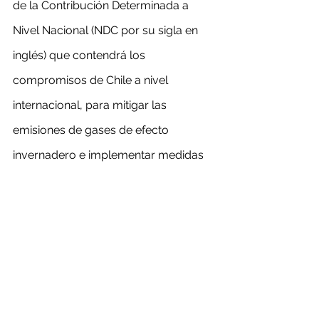
de la Contribución Determinada a 
Nivel Nacional (NDC por su sigla en 
inglés) que contendrá los 
compromisos de Chile a nivel 
internacional, para mitigar las 
emisiones de gases de efecto 
invernadero e implementar medidas 
de adaptación.
Del mismo modo, la cartera de Medio 
Ambiente elaborará el Reporte de 
Acción Nacional de Cambio 
Climático. Este cual contendrá las 
políticas, planes, programas y 