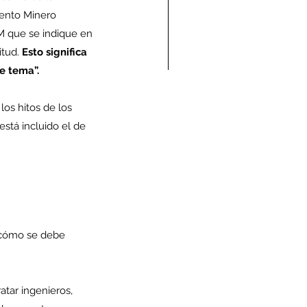
mento Minero 
M que se indique en 
tud. 
Esto significa 
e tema”.
ndolencias Carlos
os hitos de los 
mberto Vega Rivera
stá incluido el de 
E.P.D.)
 cómo se debe 
tar ingenieros, 