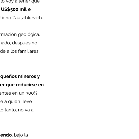
¿lo voy a tener que 
 US$500 mil e 
stionó Zauschkevich.
rmación geológica. 
inado, después no 
 a los familiares, 
equeños mineros y 
er que reducirse en 
tentes en un 300% 
e a quien lleve 
o tanto, no va a 
iendo
, bajo la 