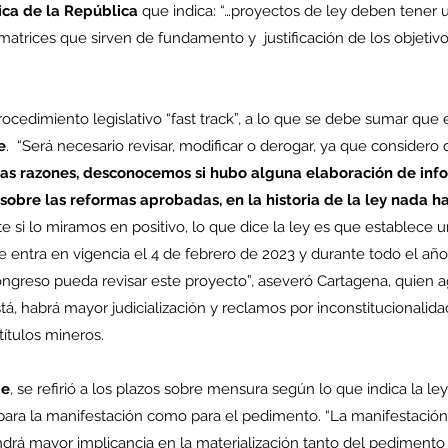
tica de la República
 que indica: “…proyectos de ley deben tener 
 matrices que sirven de fundamento y  justificación de los objetivo
cedimiento legislativo “fast track”, a lo que se debe sumar que 
e
.  “Será necesario revisar, modificar o derogar, ya que consider
ias razones, desconocemos si hubo alguna elaboración de info
obre las reformas aprobadas, en la historia de la ley nada ha
 si lo miramos en positivo, lo que dice la ley es que establece 
ue entra en vigencia el 4 de febrero de 2023 y durante todo el año 
ngreso pueda revisar este proyecto”, aseveró Cartagena, quien 
 habrá mayor judicialización y reclamos por inconstitucionalidad,
títulos mineros.
be
, se refirió a los plazos sobre mensura según lo que indica la le
ara la manifestación como para el pedimento. “La manifestación
á mayor implicancia en la materialización tanto del pedimento