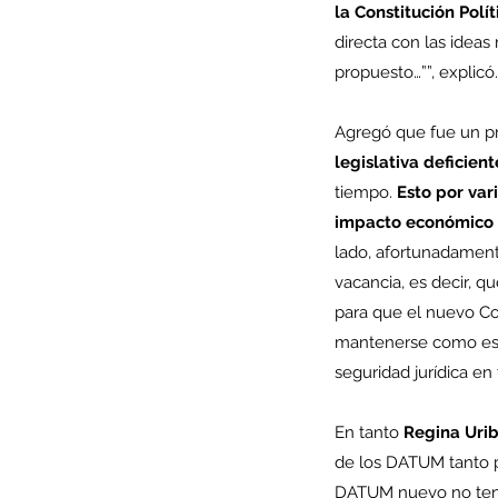
la Constitución Polí
directa con las ideas
propuesto…””, explicó.
Agregó que fue un pro
legislativa deficient
tiempo. 
Esto por var
impacto económico s
lado, afortunadamente
vacancia, es decir, q
para que el nuevo Co
Our Recent Posts
mantenerse como está,
seguridad jurídica en 
En tanto 
Regina Uri
de los DATUM tanto p
DATUM nuevo no tendr