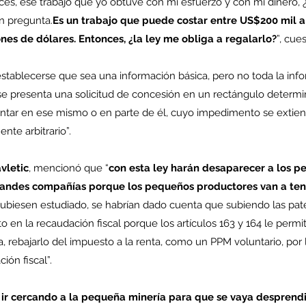
ces, ese trabajo que yo obtuve con mi esfuerzo y con mi dinero, 
an pregunta.
Es un trabajo que puede costar entre US$200 mil a
ones de dólares. Entonces, ¿la ley me obliga a regalarlo?
”, cue
co
MEL
MINERIA
Mujer
Mundo sindical
NC
Noticia
Opinion
tablecerse que sea una información básica, pero no toda la info
 se presenta una solicitud de concesión en un rectángulo determ
ntar en ese mismo o en parte de él, cuyo impedimento se extiende
te arbitrario”.
vletic
, mencionó que “
con esta ley harán desaparecer a los p
randes compañías porque los pequeños productores van a ten
hubiesen estudiado, se habrían dado cuenta que subiendo las pa
o en la recaudación fiscal porque los artículos 163 y 164 le permit
a, rebajarlo del impuesto a la renta, como un PPM voluntario, por l
ión fiscal”.
 
ir cercando a la pequeña minería para que se vaya desprend