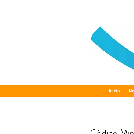
Inicio
No
Código Mine