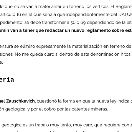
 que no se van a materializar en terreno los vértices. El Regla
 artículo 16 en el que señala que independientemente del DATU
 pedimento, se debe transformar a 56 o 69 dependiendo de la lati
min van a tener que redactar un nuevo reglamento sobre est
enta
ntras
Co
nsura se eliminó expresamente la materialización en terreno de l
en
Hu
siones. No me queda claro si dentro de esta denominación hitos e
(Q.
e.
ería
Comunicado Bono Trimestral
el Zauschkevich,
 cuestionó la forma en que la nueva ley indica
Abril-Junio 2026
ón geológica, y por el cobro por las patentes mineras.
geológica es un trabajo muy lento, muy caro, que requiere contra