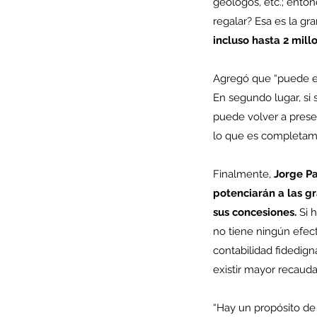
geólogos, etc.; enton
regalar? Esa es la gr
Tags
incluso hasta 2 mill
AFP
CUT
Covid-19
DESPIDOS
Economi
cobre
condolencias
litio
saludo
Agregó que “puede es
En segundo lugar, si
puede volver a prese
lo que es completamen
Finalmente, 
Jorge Pa
potenciarán a las g
sus concesiones.
 Si 
no tiene ningún efect
contabilidad fidedign
existir mayor recaudac
“Hay un propósito de