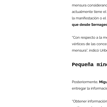
mensura considerando
actualmente tiene el
la manifestación o el
que desde Sernageo
Minería del cobre enfr
menor producción mie
“Con respecto a la me
operaciones avanzan 
vértices de las conce
inversión y eficiencia
mensura”, indicó Urib
Pequeña min
Posteriormente, 
Migu
entregar la informaci
“Obtener información 