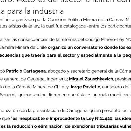
a para la industria
nline, organizado por la Comisión Política Minera de la Cámara Mi
les aristas de la ley, la cual fue catalogada -entre los participant
alizar las consecuencias de la reforma del Código Minero-Ley N°2
 Cámara Minera de Chile 
organizó un conversatorio donde los e
ecuencias que traería para el sector y especialmente a la pe
ipó 
Patricio Cartagena
, abogado y secretario general de la Cáma
te general de Geolegal Ingeniería
; Miguel Zauschkevich
, preside
cio de la Cámara Minera de Chile; y 
Jorge Pavletic
, consejero de 
la Sonami,  quienes coincidieron en que ésta es un mala modificac
enzaron con la presentación de Cartagena, quien presentó los 
ó que “
es inexplicable e Improcedente la Ley N°21.420; las idea
es la reducción o eliminación  de exenciones tributarias vulne