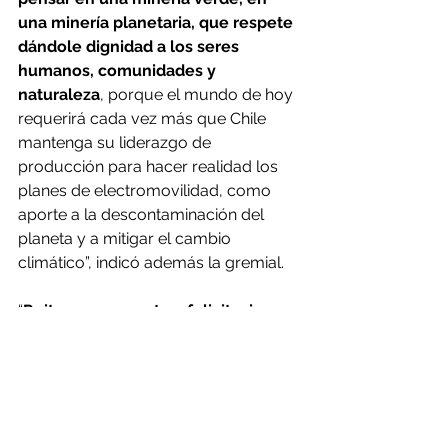
una minería planetaria, que respete 
dándole dignidad a los seres 
humanos, comunidades y 
naturaleza
, porque el mundo de hoy 
requerirá cada vez más que Chile 
mantenga su liderazgo de 
producción para hacer realidad los 
planes de electromovilidad, como 
aporte a la descontaminación del 
planeta y a mitigar el cambio 
climático”, indicó además la gremial.
“
Reiteramos nuestras felicitaciones 
al electo Presidente de la República 
y nuestro interés en ser unos 
colaboradores expertos en temas 
mineros
”, concluye la declaración 
pública, que fue firmada por 
Manuel 