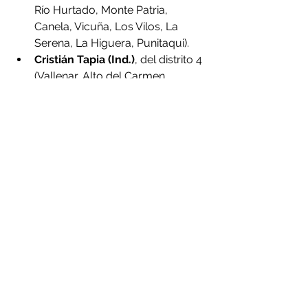
Río Hurtado, Monte Patria, 
Canela, Vicuña, Los Vilos, La 
Serena, La Higuera, Punitaqui).
Cristián Tapia (Ind.)
, del distrito 4 
(Vallenar, Alto del Carmen, 
Chañaral, Diego de Almagro, 
Copiapó, Caldera, Tierra 
Amarilla, Freirina, Huasco):
Nelson Venegas (PS),
 del distrito 
6 (Papudo, Zapallar, Quillota, 
Hijuelas, Los Andes, Quintero, 
San Felipe, Panquehue, Villa 
Alemana, La Ligua, Puchuncaví, 
Santa María, Llay Llay, Petorca, 
Nogales, San Esteban, Putaendo, 
Cabildo, Calle Larga, Rinconada, 
Quilpué, Calera, La Cruz, 
Catemu, Olmué, Limache).
Sebastián Videla (Ind.)
, del 