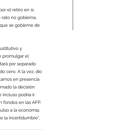
or el retiro en sí. 
rato no gobierna, 
 que se gobierne de 
ndolencias Carlos
stitutivo y 
mberto Vega Rivera
e promulgar el 
E.P.D.)
tará por separado 
 cero. A la vez, dio 
stamos en presencia 
omado la decisión 
incluso podría ir 
 fondos en las AFP, 
ulso a la economía, 
 la incertidumbre”, 