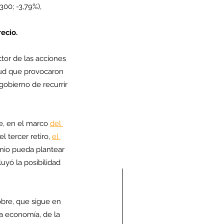
00; -3,79%), 
ecio.
tor de las acciones 
tud que provocaron 
gobierno de recurrir 
ue, en el marco 
del 
 tercer retiro, 
el 
emio pueda plantear 
luyó la posibilidad 
bre, que sigue en 
a economía, de la 