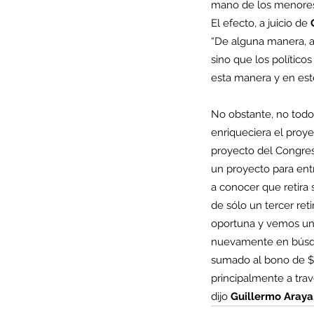
mano de los menores
El efecto, a juicio de 
“De alguna manera, a
sino que los político
Minería del cobre enfr
esta manera y en est
menor producción mie
No obstante, no todo 
operaciones avanzan 
enriqueciera el proy
inversión y eficiencia
proyecto del Congres
un proyecto para entr
a conocer que retira 
de sólo un tercer re
oportuna y vemos un r
nuevamente en búsque
sumado al bono de $2
principalmente a trav
dijo 
Guillermo Araya