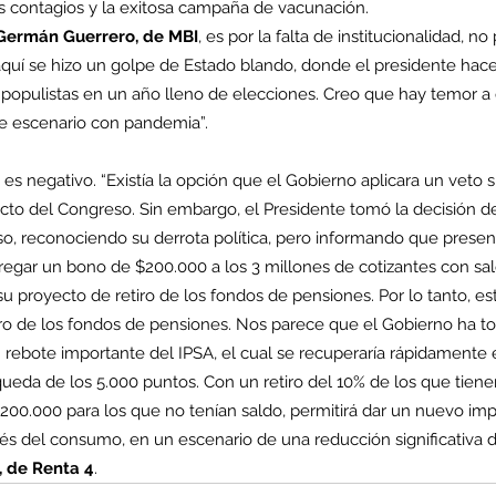
 contagios y la exitosa campaña de vacunación.
Germán Guerrero, de MBI
, es por la falta de institucionalidad, no p
quí se hizo un golpe de Estado blando, donde el presidente hace 
s populistas en un año lleno de elecciones. Creo que hay temor a
enta
e escenario con pandemia”.
ntras
Co
es negativo. “Existía la opción que el Gobierno aplicara un veto su
en
Hu
ecto del Congreso. Sin embargo, el Presidente tomó la decisión d
(Q.
o, reconociendo su derrota política, pero informando que presen
egar un bono de $200.000 a los 3 millones de cotizantes con saldo
su proyecto de retiro de los fondos de pensiones. Por lo tanto, e
tiro de los fondos de pensiones. Nos parece que el Gobierno ha t
Comunicado Bono Trimestral
ebote importante del IPSA, el cual se recuperaría rápidamente e 
da de los 5.000 puntos. Con un retiro del 10% de los que tienen
Abril-Junio 2026
00.000 para los que no tenían saldo, permitirá dar un nuevo imp
és del consumo, en un escenario de una reducción significativa de
, de Renta 4
.