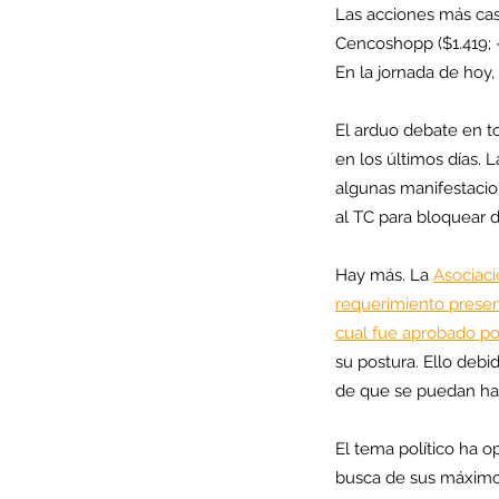
Las acciones más cast
Cencoshopp ($1.419; -
En la jornada de hoy, 
El arduo debate en to
en los últimos días.
algunas manifestacion
al TC para bloquear d
Hay más. La 
Asociaci
requerimiento presen
cual fue aprobado po
Our Recent Posts
su postura. Ello debid
de que se puedan hacer
El tema político ha 
busca de sus máximos 