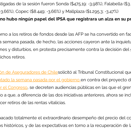
igadas de la sesión fueron Sonda ($475,19: -3,98%), Falabella ($3.3
3,66%), Copec ($8.449; -3,66%) y Mallplaza ($1.295,3; -3,47%)
no hubo ningún papel del IPSA que registrara un alza en su pr
rno a los retiros de fondos desde las AFP se ha convertido en fac
 La semana pasada, de hecho, las acciones cayeron ante la inquie
es y disturbios, en protesta precisamente contra la decisión del 
ichos retiros.
ón de Aseguradores de Chile
solicitó al Tribunal Constitucional q
tado la semana pasada por el gobierno 
en contra del proyecto del
r el Congreso
, se decreten audiencias públicas en las que el gr
o a que, a diferencia de las dos iniciativas anteriores, ahora se inc
 retiros de las rentas vitalicias.
opacado totalmente el extraordinario desempeño del precio del co
históricos, y de las expectativas en torno a la recuperación de l