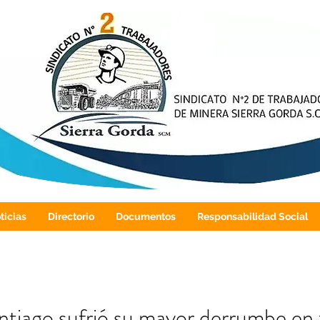
ticias
Directorio
Documentos
Responsabilidad Social
ntiago sufrió su mayor derrumbe en