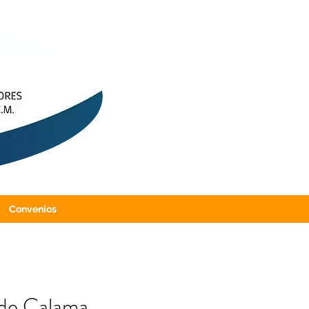
Convenios
 de Calama