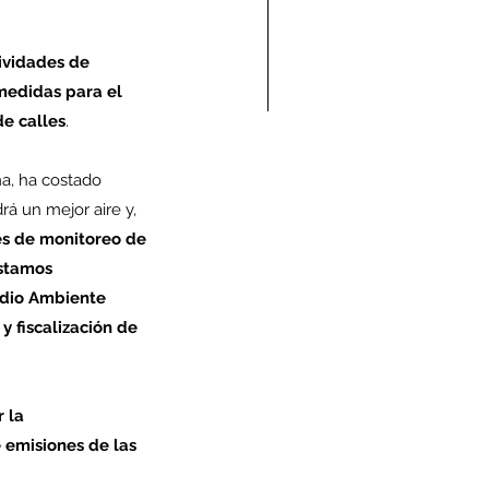
ividades de 
medidas para el 
e calles
.
ndolencias Carlos
a, ha costado 
mberto Vega Rivera
á un mejor aire y, 
E.P.D.)
es de monitoreo de 
Estamos 
edio Ambiente 
 fiscalización de 
 la 
emisiones de las 