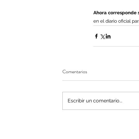
Ahora corresponde s
Tags
en el diario oficial p
AFP
CUT
Covid-19
DESPIDOS
Economi
cobre
condolencias
litio
saludo
Comentarios
Escribir un comentario...