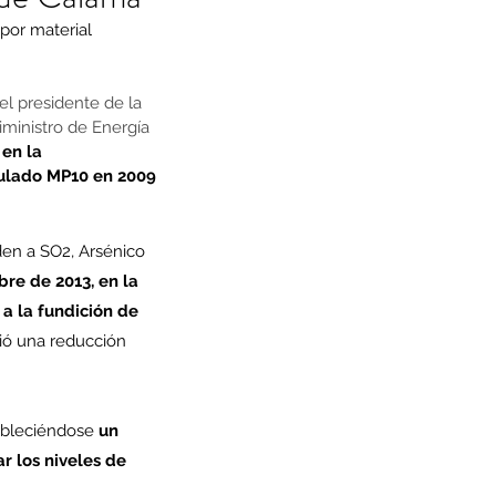
por material 
el presidente de la 
biministro de Energía 
en la 
culado MP10 en 2009
en a SO2, Arsénico 
re de 2013, en la 
a la fundición de 
ió una reducción 
ableciéndose
 un 
r los niveles de 