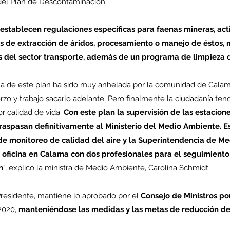
del Plan de Descontaminación.
 establecen regulaciones específicas para faenas mineras, act
as de extracción de áridos, procesamiento o manejo de éstos, 
enta
s del sector transporte, además de un programa de limpieza d
ntras
Co
a de este plan ha sido muy anhelada por la comunidad de Calam
en
Hu
o y trabajo sacarlo adelante. Pero finalmente la ciudadanía tendr
(Q.
r calidad de vida.
 Con este plan la supervisión de las estacion
 traspasan definitivamente al Ministerio del Medio Ambiente. 
de monitoreo de calidad del aire y la Superintendencia de M
 oficina en Calama con dos profesionales para el seguimiento y
Comunicado Bono Trimestral
n
“, explicó la ministra de Medio Ambiente, Carolina Schmidt.
Abril-Junio 2026
Presidente, mantiene lo aprobado por el 
Consejo de Ministros por
2020, 
manteniéndose las medidas y las metas de reducción de 