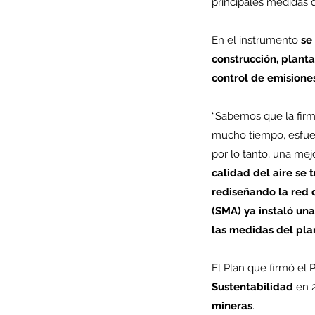
principales medidas 
En el instrumento 
se
construcción, plant
Minería del cobre enfr
control de emisione
menor producción mie
“Sabemos que la firm
operaciones avanzan 
mucho tiempo, esfuerz
inversión y eficiencia
por lo tanto, una mejo
calidad del aire se
rediseñando la red 
(SMA) ya instaló una
las medidas del pla
El Plan que firmó el 
Sustentabilidad
 en 
mineras
.