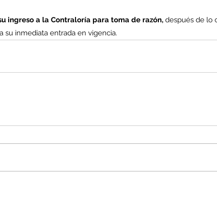
u ingreso a la Contraloría para toma de razón,
 después de lo 
ara su inmediata entrada en vigencia.
co
MEL
MINERIA
Mujer
Mundo sindical
NC
Noticia
Opinion