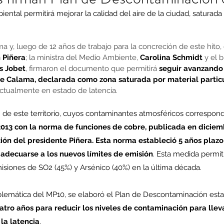
ental permitirá mejorar la calidad del aire de la ciudad, saturada 
a y, luego de 12 años de trabajo para la concreción de este hito, 
 Piñera
; la ministra del Medio Ambiente, 
Carolina Schmidt
 y el 
s Jobet
, firmaron el documento que permitirá 
seguir avanzando 
e Calama, declarada como zona saturada por material parti
ctualmente en estado de latencia.
de este territorio, cuyos contaminantes atmosféricos correspond
 2013 con la norma de funciones de cobre, publicada en diciemb
ón del presidente Piñera. Esta norma estableció 5 años plazo 
decuarse a los nuevos límites de emisión
. Esta medida permit
emisiones de SO2 (45%) y Arsénico (40%) en la última década.
oblemática del MP10, se elaboró el Plan de Descontaminación est
tro años para reducir los niveles de contaminación para lleva
la latencia
.  