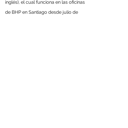
inglés), el cual funciona en las oficinas 
de BHP en Santiago desde julio de 
2019.
“Los especialistas del CIO operan 
desde estas oficinas corporativas 
todas las áreas de control de los 
procesos de producción de Spence y 
Escondida”, dicen en BHP.
De esta manera, el CIO permite la 
integración de las áreas productivas 
en tiempo real, permitiendo la 
optimización de procesos a lo largo 