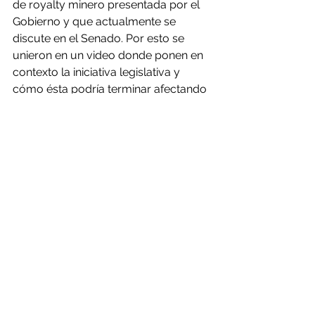
de royalty minero presentada por el 
Gobierno y que actualmente se 
discute en el Senado. Por esto se 
unieron en un video donde ponen en 
contexto la iniciativa legislativa y 
cómo ésta podría terminar afectando 
al desarrollo local.
Si bien los cuatro líderes gremiales 
creen que hay espacio para 
aumentar la tributación de la industria 
minera, alertan que este proyecto es 
desequilibrado, e instala a Chile como 
uno de los distritos mineros con 
mayor carga tributaria del mundo.  
Explican que esto terminará limitando 
la inversión, lo que afectará el 
desarrollo de los encadenamientos 
productivos y el empleo del norte del 