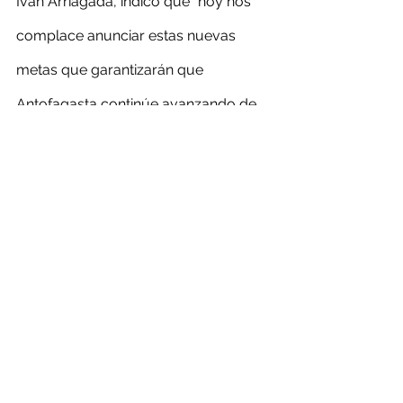
Iván Arriagada, indicó que “hoy nos 
complace anunciar estas nuevas 
metas que garantizarán que 
Antofagasta continúe avanzando de 
manera importante en su 
compromiso de proteger medio 
ambiente, a la vez que generamos 
rendimientos sostenibles para 
nuestros accionistas”.
“El cobre será un habilitador clave de 
una economía moderna con bajas 
emisiones de carbono y es 