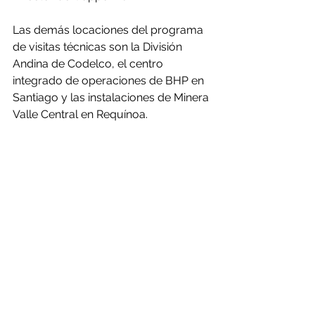
Las demás locaciones del programa 
de visitas técnicas son la División 
Andina de Codelco, el centro 
integrado de operaciones de BHP en 
Santiago y las instalaciones de Minera 
Valle Central en Requínoa.
El Managing Director de Copper 2022 
hizo un llamado a las y los 
profesionales del sector minero y 
actividades relacionadas a participar 
de esta conferencia internacional, que 
después de nueve años vuelve a 
realizarse en Chile. «Son diversos los 
temas técnicos que se tratarán, pero 
además estamos viviendo una época 
donde tópicos como sustentabilidad, 