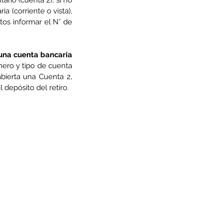
rio (cuenta 2), si no 
(corriente o vista), 
os informar el N° de 
una cuenta bancaria 
mero y tipo de cuenta 
ierta una Cuenta 2, 
depósito del retiro.