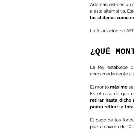
Además, este es un ret
a esta alternativa. Es
los chilenos como ex
La Asociación de AFP 
¿QUÉ MON
La ley establece 
aproximadamente a u
El monto 
máximo
 se
Our Recent Posts
En el caso de que e
retirar hasta dicho
podrá retirar la tot
El pago de los fondo
plazo máximo de 10 dí