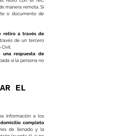
l retiro con el NIC 
 de manera remota. Si 
orte o documento de 
 retiro a través de 
través de un tercero 
Civil.
án una respuesta de 
bada si la persona no 
AR EL 
a información a los 
omicilio completo 
nes de llenado y la 