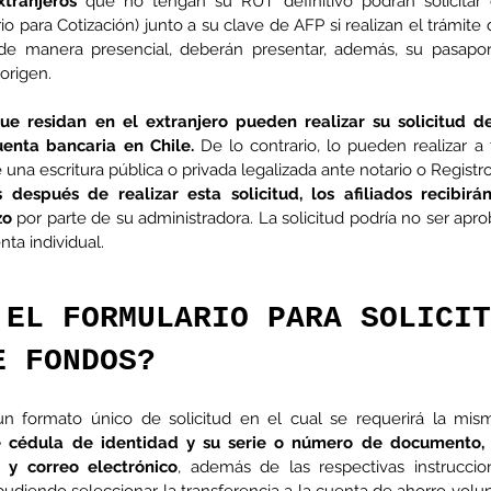
xtranjeros
 que no tengan su RUT definitivo podrán solicitar e
io para Cotización) junto a su clave de AFP si realizan el trámite
ud de manera presencial, deberán presentar, además, su pasap
 origen.
co
MEL
MINERIA
Mujer
Mundo sindical
NC
Noticia
Opinion
que residan en el extranjero pueden realizar su solicitud de
cuenta bancaria en Chile.
 De lo contrario, lo pueden realizar a 
a escritura pública o privada legalizada ante notario o Registro 
 después de realizar esta solicitud, los afiliados recibir
zo
 por parte de su administradora. La solicitud podría no ser apro
nta individual.
 EL FORMULARIO PARA SOLICIT
E FONDOS?
un formato único de solicitud en el cual se requerirá la mism
 cédula de identidad y su serie o número de documento, d
o y correo electrónico
, además de las respectivas instruccio