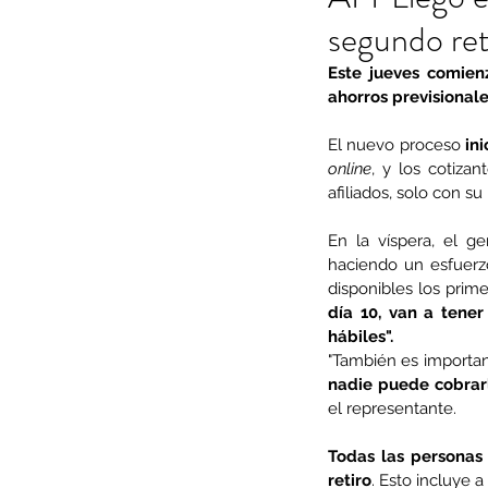
segundo ret
Este jueves comienz
ahorros previsional
El nuevo proceso 
ini
online
, y los cotiza
afiliados, solo con s
En la víspera, el g
haciendo un esfuerzo
disponibles los prim
día 10, van a tener
hábiles".
"También es importan
nadie puede cobrarle
el representante.
Todas las personas 
retiro
. Esto incluye a