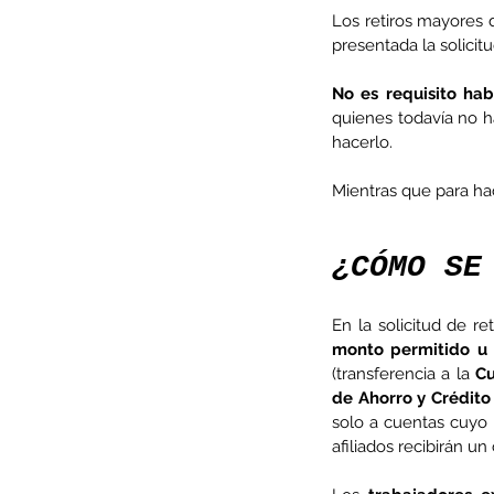
Los retiros mayores 
presentada la solicit
No es requisito hab
quienes todavía no ha
Minería del cobre enfr
hacerlo.
menor producción mie
operaciones avanzan 
Mientras que para hac
inversión y eficiencia
¿CÓMO SE
En la solicitud de ret
monto permitido u 
(transferencia a la 
Cu
de Ahorro y Crédit
solo a cuentas cuyo R
afiliados recibirán un