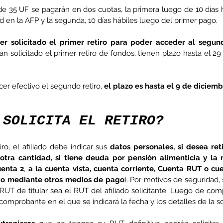
de 35 UF se pagarán en dos cuotas, la primera luego de 10 días 
ud en la AFP y la segunda, 10 días hábiles luego del primer pago.
er solicitado el primer retiro para poder acceder al segun
n solicitado el primer retiro de fondos, tienen plazo hasta el 29 
enta
ntras
Co
en
er efectivo el segundo retiro,
 el plazo es hasta el 9 de diciemb
Hu
(Q.
 SOLICITA EL RETIRO?
iro, el afiliado debe indicar sus
 datos personales, si desea reti
otra cantidad, si tiene deuda por pensión alimenticia y l
Comunicado Bono Trimestral
enta 2
, 
a la cuenta vista, cuenta corriente, Cuenta RUT o cu
Abril-Junio 2026
o o mediante otros medios de pago
). Por motivos de seguridad, s
UT de titular sea el RUT del afiliado solicitante. Luego de comple
 comprobante en el que se indicará la fecha y los detalles de la so