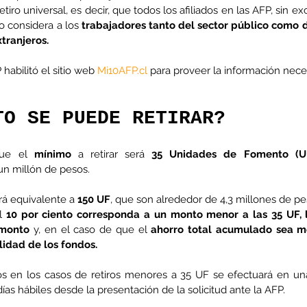
iro universal, es decir, que todos los afiliados en las AFP, sin ex
to considera a los
 trabajadores tanto del sector público como d
tranjeros.
habilitó el sitio web
Mi10AFP.cl
 p
ara proveer la información nece
TO SE PUEDE RETIRAR?
que el 
mínimo
 a retirar será 
35 Unidades de Fomento (U
n millón de pesos.
rá equivalente a 
150 UF
, que son alrededor de 4,3 millones de pe
l
 10 por ciento corresponda a un monto menor a las 35 UF, l
 monto
 y, en el caso de que el 
ahorro total acumulado sea me
alidad de los fondos.
s en los casos de retiros menores a 35 UF se efectuará en una
as hábiles desde la presentación de la solicitud ante la AFP.