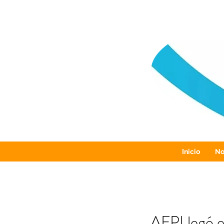
Inicio
No
AFPLlegó el 