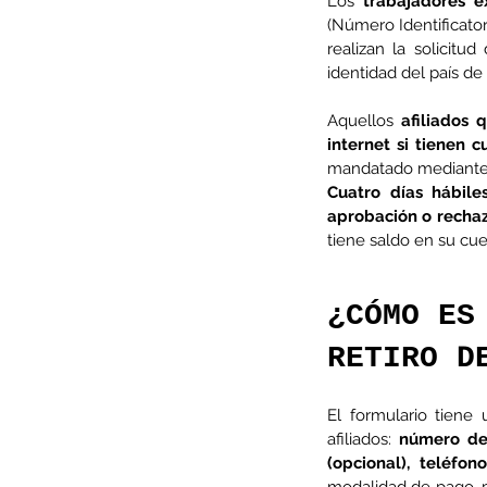
Los 
trabajadores e
(Número Identificator
Tags
realizan la solicit
identidad del país de
AFP
CUT
Covid-19
DESPIDOS
Economi
cobre
condolencias
litio
saludo
Aquellos 
afiliados 
internet si tienen 
mandatado mediante un
Cuatro días hábiles
aprobación o recha
tiene saldo en su cue
¿CÓMO ES
RETIRO D
El formulario tiene 
afiliados: 
número de
(opcional), teléfon