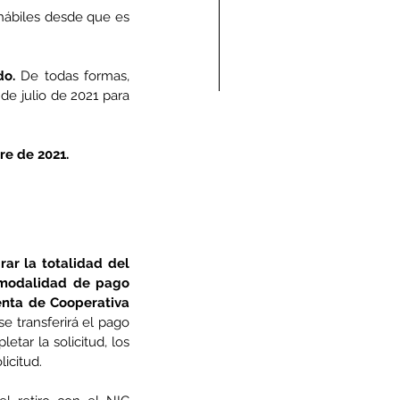
hábiles desde que es 
do.
 De todas formas, 
de julio de 2021 para 
ndolencias Carlos
re de 2021.
mberto Vega Rivera
E.P.D.)
rar la totalidad del 
a modalidad de pago
enta de Cooperativa 
e transferirá el pago 
tar la solicitud, los 
licitud.