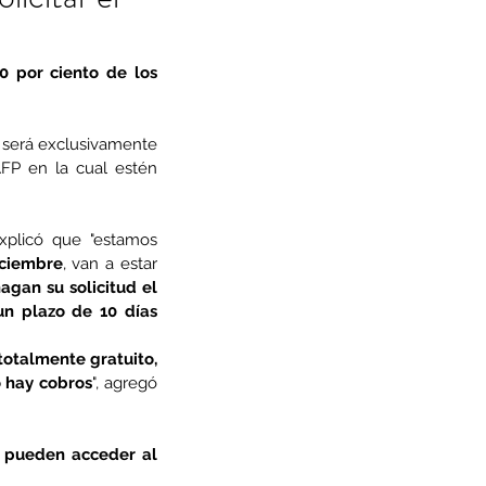
0 por ciento de los 
, en una primera etapa de solicitudes que será exclusivamente 
FP en la cual estén 
explicó que "estamos 
iciembre
, van a estar 
gan su solicitud el 
un plazo de 10 días 
totalmente gratuito, 
o hay cobros
", agregó 
 pueden acceder al 