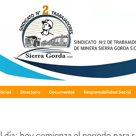
ticias
Directorio
Documentos
Responsabilidad Social
día: hoy comienza el periodo para so